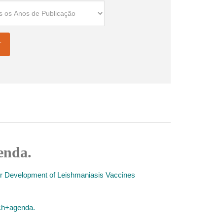
genda.
or Development of Leishmaniasis Vaccines
ch+agenda.