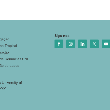
o
Siga-nos
igação
na Tropical
ração
 de Denúncias UNL
ção de dados