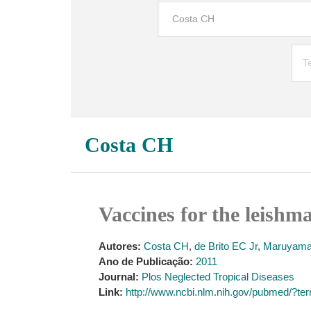
Costa CH
Vaccines for the leishm
Autores:
Costa CH
,
de Brito EC Jr
,
Maruyam
Ano de Publicação:
2011
Journal:
Plos Neglected Tropical Diseases
Link:
http://www.ncbi.nlm.nih.gov/pubmed/?