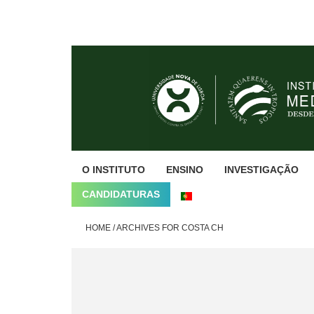
Skip
Skip
Skip
to
to
to
primary
main
footer
navigation
content
O INSTITUTO
ENSINO
INVESTIGAÇÃO
CANDIDATURAS
HOME
/
ARCHIVES FOR COSTA CH