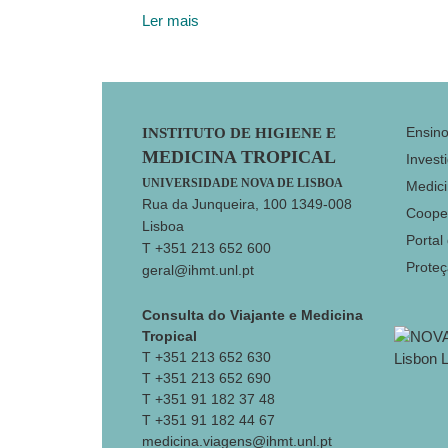
Ler mais
Footer
Ensin
INSTITUTO DE HIGIENE E
MEDICINA TROPICAL
Invest
UNIVERSIDADE NOVA DE LISBOA
Medici
Rua da Junqueira, 100 1349-008
Coope
Lisboa
Portal
T +351 213 652 600
Prote
geral@ihmt.unl.pt
Consulta do Viajante e Medicina
Tropical
T +351 213 652 630
T +351 213 652 690
T +351 91 182 37 48
T +351 91 182 44 67
medicina.viagens@ihmt.unl.pt