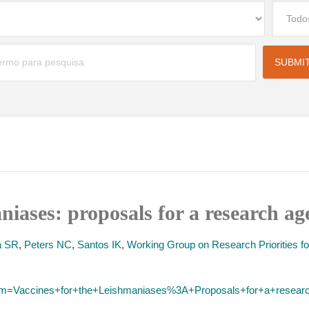
aniases: proposals for a research a
a SR
,
Peters NC
,
Santos IK
,
Working Group on Research Priorities f
term=Vaccines+for+the+Leishmaniases%3A+Proposals+for+a+resear