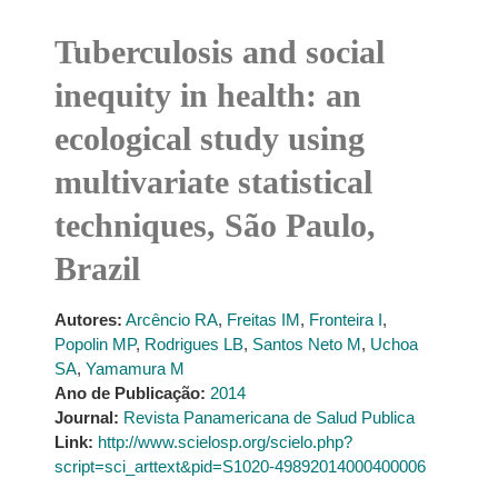
Tuberculosis and social
inequity in health: an
ecological study using
multivariate statistical
techniques, São Paulo,
Brazil
Autores:
Arcêncio RA
,
Freitas IM
,
Fronteira I
,
Popolin MP
,
Rodrigues LB
,
Santos Neto M
,
Uchoa
SA
,
Yamamura M
Ano de Publicação:
2014
Journal:
Revista Panamericana de Salud Publica
Link:
http://www.scielosp.org/scielo.php?
script=sci_arttext&pid=S1020-49892014000400006