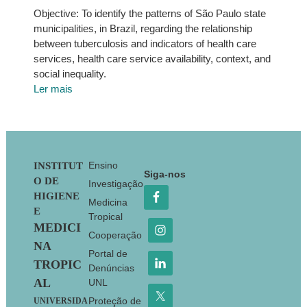
Objective: To identify the patterns of São Paulo state
municipalities, in Brazil, regarding the relationship
between tuberculosis and indicators of health care
services, health care service availability, context, and
social inequality.
Ler mais
Footer
Ensino
INSTITUT
Siga-nos
O DE
Investigação
HIGIENE
Medicina
E
Tropical
MEDICI
Cooperação
NA
Portal de
TROPIC
Denúncias
AL
UNL
Proteção de
UNIVERSIDA