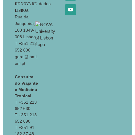
dados
DE NOVA DE
LISBOA
Rua da
Junqueira,
100 1349-
008 Lisboa
T +351 213
652 600
geral@ihmt.
unl.pt
Consulta
do Viajante
e Medicina
Tropical
T +351 213
652 630
T +351 213
652 690
T +351 91
182 37 48