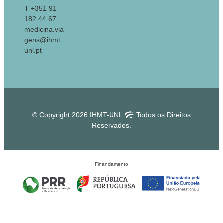
T +351 91
182 44 67
medicina.via
gens@ihmt.
unl.pt
© Copyright 2026 IHMT-UNL
Todos os Direitos
Reservados.
Financiamento