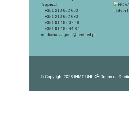
Tropical
T +351 213 652 630
T +351 213 652 690
T +351 91 182 37 48
T +351 91 182 44 67
medicina.viagens@ihmt.unl.pt
© Copyright 2026 IHMT-UNL
Todos os Direi