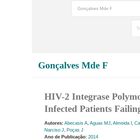
Gonçalves Mde F
HIV-2 Integrase Polymo
Infected Patients Faili
Autores:
Abecasis A
,
Aguas MJ
,
Almeida I
,
Ca
Narciso J
,
Poças J
Ano de Publicação:
2014