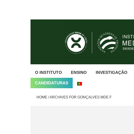
Skip
Skip
Skip
to
to
to
primary
main
footer
navigation
content
O INSTITUTO
ENSINO
INVESTIGAÇÃO
CANDIDATURAS
HOME
/
ARCHIVES FOR GONÇALVES MDE F