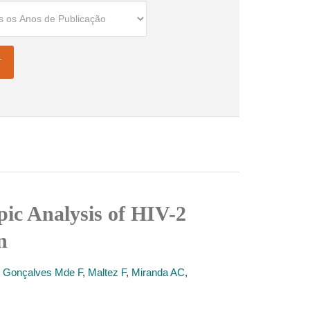
ic Analysis of HIV-2
n
,
Gonçalves Mde F
,
Maltez F
,
Miranda AC
,