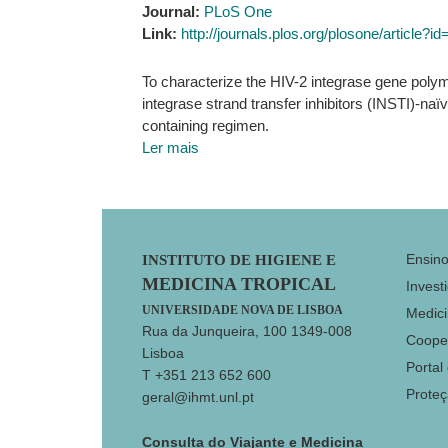
Journal:
PLoS One
Link:
http://journals.plos.org/plosone/article?
To characterize the HIV-2 integrase gene polym
integrase strand transfer inhibitors (INSTI)-naïv
containing regimen.
Ler mais
Footer
Ensin
INSTITUTO DE HIGIENE E
MEDICINA TROPICAL
Invest
UNIVERSIDADE NOVA DE LISBOA
Medici
Rua da Junqueira, 100 1349-008
Coope
Lisboa
Portal
T +351 213 652 600
Prote
geral@ihmt.unl.pt
Consulta do Viajante e Medicina