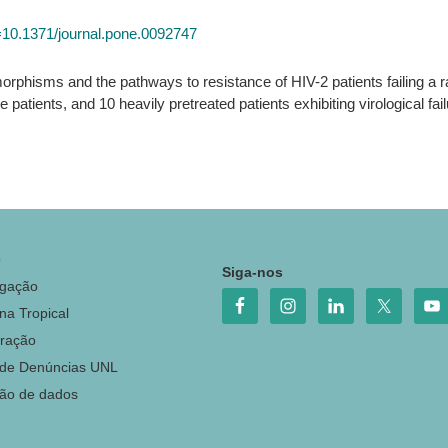
id=10.1371/journal.pone.0092747
orphisms and the pathways to resistance of HIV-2 patients failing a r
e patients, and 10 heavily pretreated patients exhibiting virological fai
o
Siga-nos
igação
na Tropical
ração
 de Denúncias UNL
ção de dados