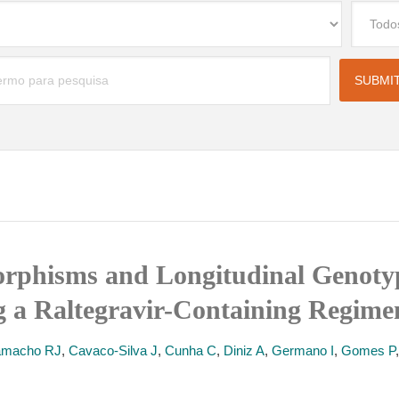
rphisms and Longitudinal Genotyp
ng a Raltegravir-Containing Regime
macho RJ
,
Cavaco-Silva J
,
Cunha C
,
Diniz A
,
Germano I
,
Gomes P