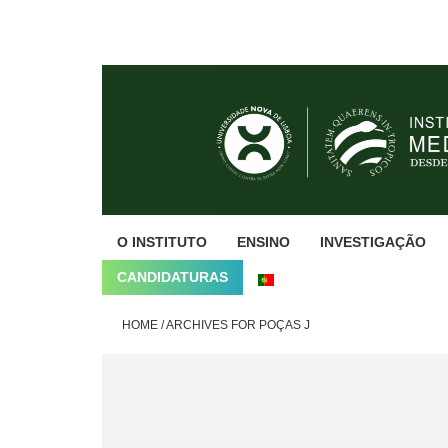
Skip
Skip
Skip
to
to
to
primary
main
footer
navigation
content
O INSTITUTO
ENSINO
INVESTIGAÇÃO
CANDIDATURAS
HOME
/
ARCHIVES FOR POÇAS J