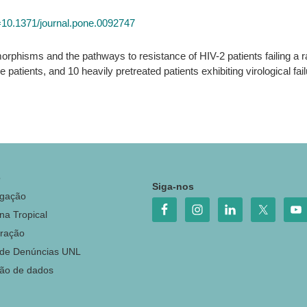
id=10.1371/journal.pone.0092747
orphisms and the pathways to resistance of HIV-2 patients failing a r
e patients, and 10 heavily pretreated patients exhibiting virological fai
o
Siga-nos
igação
na Tropical
ração
 de Denúncias UNL
ção de dados