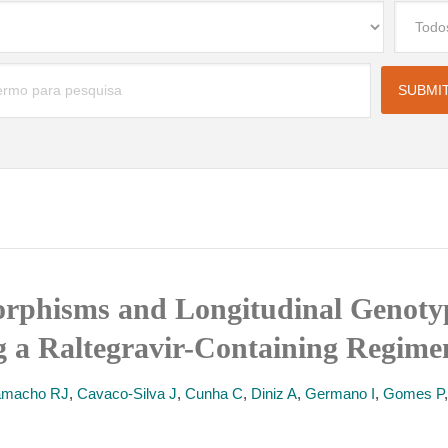
rphisms and Longitudinal Genotyp
ng a Raltegravir-Containing Regime
macho RJ
,
Cavaco-Silva J
,
Cunha C
,
Diniz A
,
Germano I
,
Gomes P