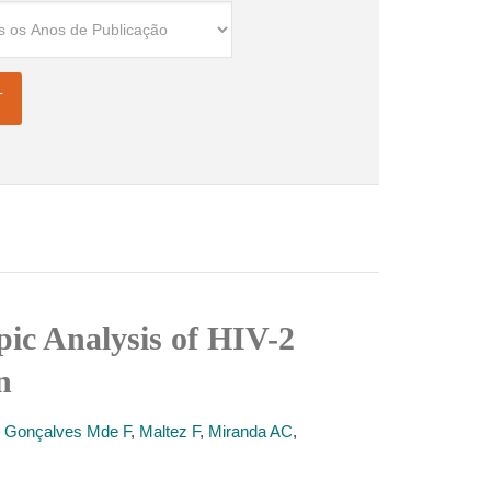
ic Analysis of HIV-2
n
,
Gonçalves Mde F
,
Maltez F
,
Miranda AC
,