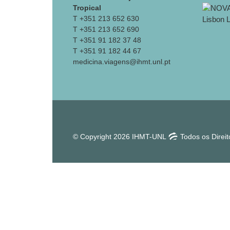
Tropical
T +351 213 652 630
T +351 213 652 690
T +351 91 182 37 48
T +351 91 182 44 67
medicina.viagens@ihmt.unl.pt
© Copyright 2026 IHMT-UNL
Todos os Direi