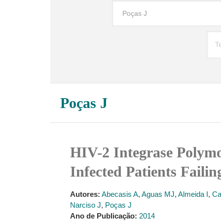
Poças J
HIV-2 Integrase Polymo
Infected Patients Faili
Autores:
Abecasis A
,
Aguas MJ
,
Almeida I
,
Ca
Narciso J
,
Poças J
Ano de Publicação:
2014