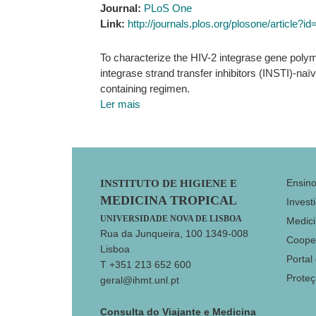
Journal:
PLoS One
Link:
http://journals.plos.org/plosone/article?
To characterize the HIV-2 integrase gene polym
integrase strand transfer inhibitors (INSTI)-naïv
containing regimen.
Ler mais
Footer
Ensin
INSTITUTO DE HIGIENE E
MEDICINA TROPICAL
Invest
UNIVERSIDADE NOVA DE LISBOA
Medici
Rua da Junqueira, 100 1349-008
Coope
Lisboa
Portal
T +351 213 652 600
Prote
geral@ihmt.unl.pt
Consulta do Viajante e Medicina