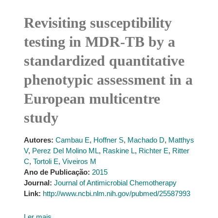
Revisiting susceptibility
testing in MDR-TB by a
standardized quantitative
phenotypic assessment in a
European multicentre
study
Autores:
Cambau E
,
Hoffner S
,
Machado D
,
Matthys
V
,
Perez Del Molino ML
,
Raskine L
,
Richter E
,
Ritter
C
,
Tortoli E
,
Viveiros M
Ano de Publicação:
2015
Journal:
Journal of Antimicrobial Chemotherapy
Link:
http://www.ncbi.nlm.nih.gov/pubmed/25587993
Ler mais