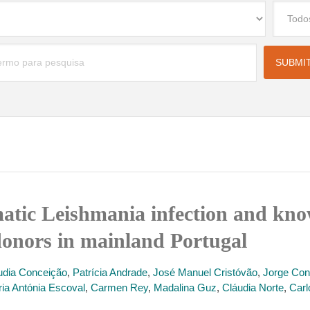
atic Leishmania infection and know
donors in mainland Portugal
udia Conceição
,
Patrícia Andrade
,
José Manuel Cristóvão
,
Jorge Co
ia Antónia Escoval
,
Carmen Rey
,
Madalina Guz
,
Cláudia Norte
,
Carl