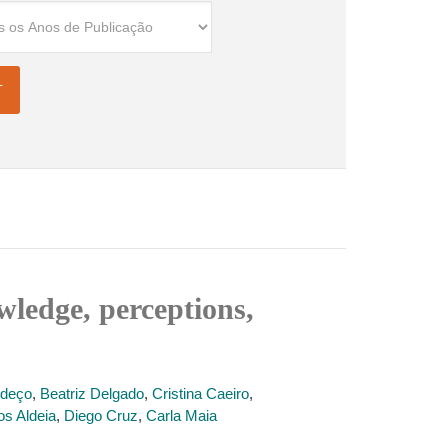
ledge, perceptions,
ndeço
,
Beatriz Delgado
,
Cristina Caeiro
,
os Aldeia
,
Diego Cruz
,
Carla Maia