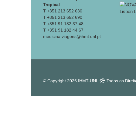
Tropical
T +351 213 652 630
T +351 213 652 690
T +351 91 182 37 48
T +351 91 182 44 67
medicina.viagens@ihmt.unl.pt
© Copyright 2026 IHMT-UNL
Todos os Direi