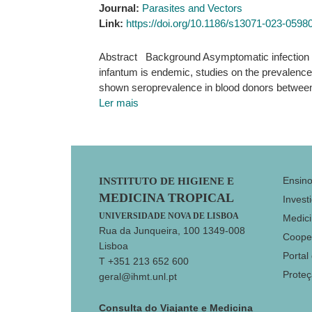
Journal:
Parasites and Vectors
Link:
https://doi.org/10.1186/s13071-023-0598
Abstract Background Asymptomatic infection i
infantum is endemic, studies on the prevalence 
shown seroprevalence in blood donors between
Ler mais
Footer
Ensin
INSTITUTO DE HIGIENE E
MEDICINA TROPICAL
Invest
UNIVERSIDADE NOVA DE LISBOA
Medici
Rua da Junqueira, 100 1349-008
Coope
Lisboa
Portal
T +351 213 652 600
Prote
geral@ihmt.unl.pt
Consulta do Viajante e Medicina