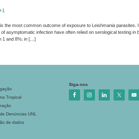
0-1
s the most common outcome of exposure to Leishmania parasites. I
of asymptomatic infection have often relied on serological testing in 
 1 and 8%; in […]
o
Siga-nos
igação
na Tropical
ração
 de Denúncias UNL
ção de dados