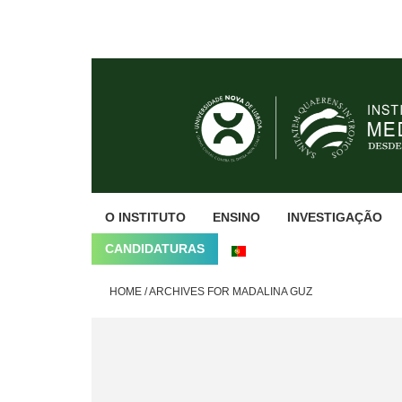
Skip
Skip
Skip
to
to
to
primary
main
footer
navigation
content
O INSTITUTO
ENSINO
INVESTIGAÇÃO
CANDIDATURAS
HOME
/
ARCHIVES FOR MADALINA GUZ