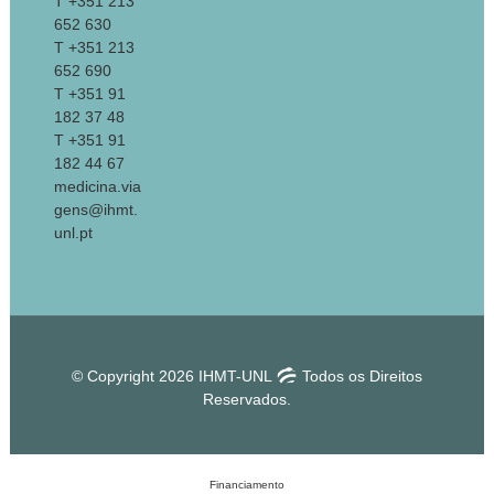
T +351 213
652 630
T +351 213
652 690
T +351 91
182 37 48
T +351 91
182 44 67
medicina.via
gens@ihmt.
unl.pt
© Copyright 2026 IHMT-UNL
Todos os Direitos
Reservados.
Financiamento