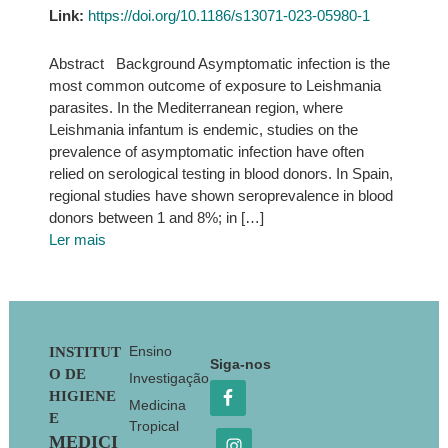
Link:
https://doi.org/10.1186/s13071-023-05980-1
Abstract Background Asymptomatic infection is the
most common outcome of exposure to Leishmania
parasites. In the Mediterranean region, where
Leishmania infantum is endemic, studies on the
prevalence of asymptomatic infection have often
relied on serological testing in blood donors. In Spain,
regional studies have shown seroprevalence in blood
donors between 1 and 8%; in […]
Ler mais
Footer
Ensino
INSTITUT
Siga-nos
O DE
Investigação
HIGIENE
Medicina
E
Tropical
MEDICI