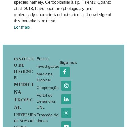
species namely, Cercopithifilaria sp. II sensu Otranto
et al. 2013, have been morphologically and
molecularly characterized but scientific knowledge of
this parasite is minimal.
Ler mais
Footer
Ensino
INSTITUT
Siga-nos
O DE
Investigação
HIGIENE
Medicina
E
Tropical
MEDICI
Cooperação
NA
Portal de
TROPIC
Denúncias
AL
UNL
Proteção de
UNIVERSIDA
dados
DE NOVA DE