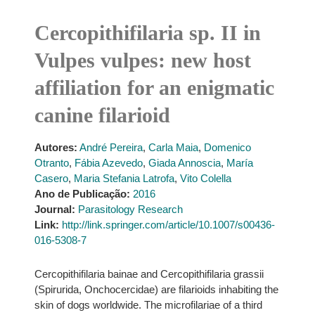
Cercopithifilaria sp. II in
Vulpes vulpes: new host
affiliation for an enigmatic
canine filarioid
Autores:
André Pereira
,
Carla Maia
,
Domenico
Otranto
,
Fábia Azevedo
,
Giada Annoscia
,
María
Casero
,
Maria Stefania Latrofa
,
Vito Colella
Ano de Publicação:
2016
Journal:
Parasitology Research
Link:
http://link.springer.com/article/10.1007/s00436-
016-5308-7
Cercopithifilaria bainae and Cercopithifilaria grassii
(Spirurida, Onchocercidae) are filarioids inhabiting the
skin of dogs worldwide. The microfilariae of a third