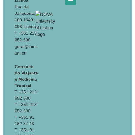
LISBOA
Rua da
Junqueira,
100 1349-
008 Lisboa
T +351 213
652 600
geral@ihmt.
unl.pt
Consulta
do Viajante
e Medicina
Tropical
T +351 213
652 630
T +351 213
652 690
T +351 91
182 37 48
T +351 91