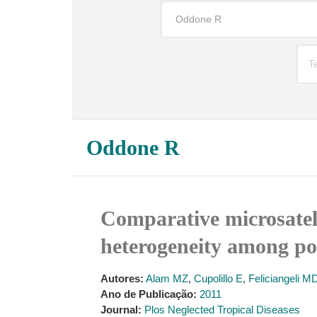
Oddone R
Comparative microsatell
heterogeneity among pop
Autores:
Alam MZ
,
Cupolillo E
,
Feliciangeli M
Ano de Publicação:
2011
Journal:
Plos Neglected Tropical Diseases