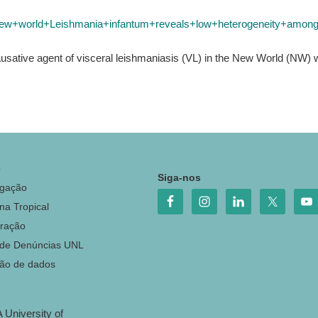
new+world+Leishmania+infantum+reveals+low+heterogeneity+among+
ausative agent of visceral leishmaniasis (VL) in the New World (NW)
o
Siga-nos
igação
na Tropical
ração
 de Denúncias UNL
ção de dados