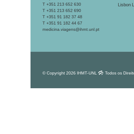
T +351 213 652 630
T +351 213 652 690
T +351 91 182 37 48
T +351 91 182 44 67
medicina.viagens@ihmt.unl.pt
© Copyright 2026 IHMT-UNL
Todos os Direi