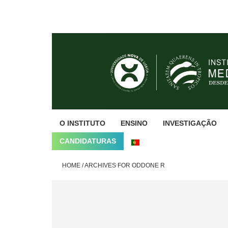
Skip
Skip
Skip
to
to
to
primary
main
footer
navigation
content
O INSTITUTO
ENSINO
INVESTIGAÇÃO
CANDIDATURAS
HOME
/
ARCHIVES FOR ODDONE R