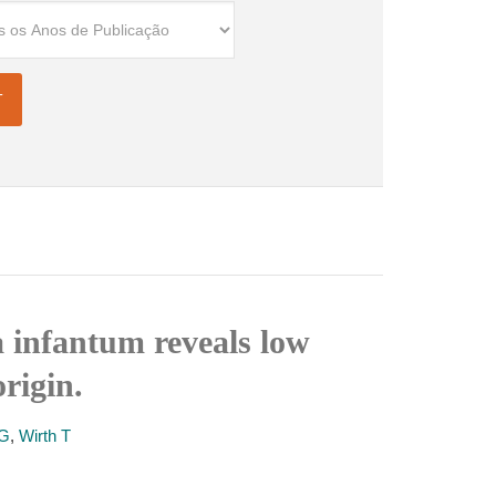
a infantum reveals low
rigin.
 G
,
Wirth T