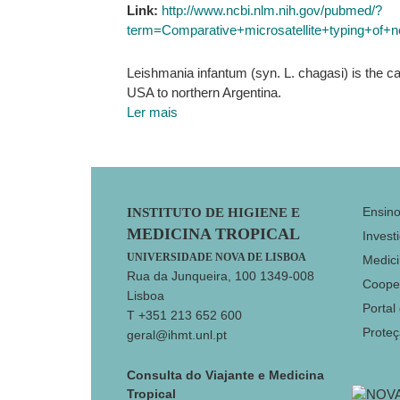
Link:
http://www.ncbi.nlm.nih.gov/pubmed/?
term=Comparative+microsatellite+typing+of+
Leishmania infantum (syn. L. chagasi) is the c
USA to northern Argentina.
Ler mais
Footer
Ensin
INSTITUTO DE HIGIENE E
MEDICINA TROPICAL
Invest
UNIVERSIDADE NOVA DE LISBOA
Medici
Rua da Junqueira, 100 1349-008
Coope
Lisboa
Portal
T +351 213 652 600
Prote
geral@ihmt.unl.pt
Consulta do Viajante e Medicina
Tropical