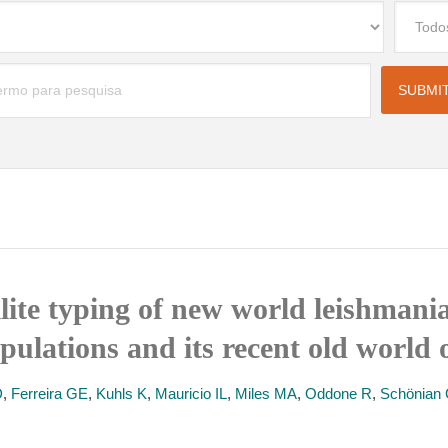
ite typing of new world leishmani
ulations and its recent old world o
D
,
Ferreira GE
,
Kuhls K
,
Mauricio IL
,
Miles MA
,
Oddone R
,
Schönian