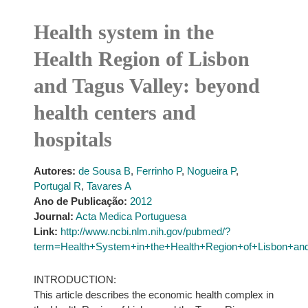
Health system in the
Health Region of Lisbon
and Tagus Valley: beyond
health centers and
hospitals
Autores:
de Sousa B
,
Ferrinho P
,
Nogueira P
,
Portugal R
,
Tavares A
Ano de Publicação:
2012
Journal:
Acta Medica Portuguesa
Link:
http://www.ncbi.nlm.nih.gov/pubmed/?
term=Health+System+in+the+Health+Region+of+Lisbon+an
INTRODUCTION:
This article describes the economic health complex in