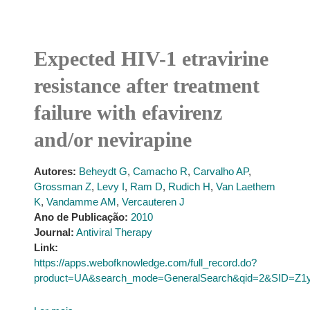
Expected HIV-1 etravirine
resistance after treatment
failure with efavirenz
and/or nevirapine
Autores:
Beheydt G
,
Camacho R
,
Carvalho AP
,
Grossman Z
,
Levy I
,
Ram D
,
Rudich H
,
Van Laethem
K
,
Vandamme AM
,
Vercauteren J
Ano de Publicação:
2010
Journal:
Antiviral Therapy
Link:
https://apps.webofknowledge.com/full_record.do?
product=UA&search_mode=GeneralSearch&qid=2&SID=Z1