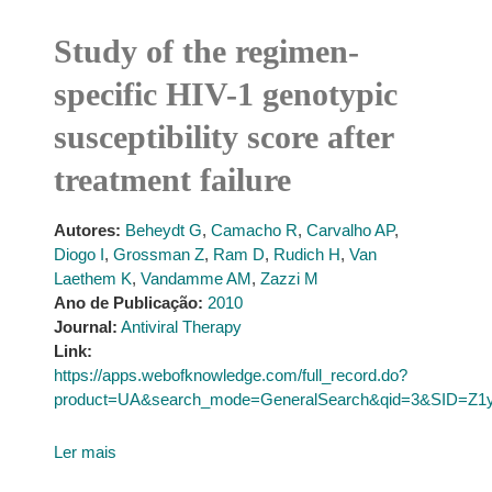
Study of the regimen-
specific HIV-1 genotypic
susceptibility score after
treatment failure
Autores:
Beheydt G
,
Camacho R
,
Carvalho AP
,
Diogo I
,
Grossman Z
,
Ram D
,
Rudich H
,
Van
Laethem K
,
Vandamme AM
,
Zazzi M
Ano de Publicação:
2010
Journal:
Antiviral Therapy
Link:
https://apps.webofknowledge.com/full_record.do?
product=UA&search_mode=GeneralSearch&qid=3&SID=Z1
Ler mais