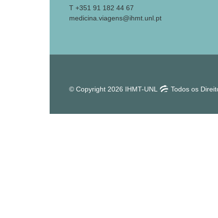
T +351 91 182 44 67
medicina.viagens@ihmt.unl.pt
© Copyright 2026 IHMT-UNL
Todos os Direi