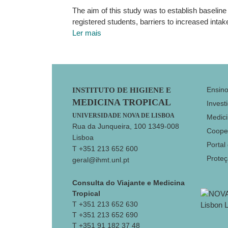
The aim of this study was to establish baseli
registered students, barriers to increased inta
Ler mais
Footer
Ensin
INSTITUTO DE HIGIENE E
MEDICINA TROPICAL
Invest
UNIVERSIDADE NOVA DE LISBOA
Medici
Rua da Junqueira, 100 1349-008
Coope
Lisboa
Portal
T +351 213 652 600
Prote
geral@ihmt.unl.pt
Consulta do Viajante e Medicina
Tropical
T +351 213 652 630
T +351 213 652 690
T +351 91 182 37 48