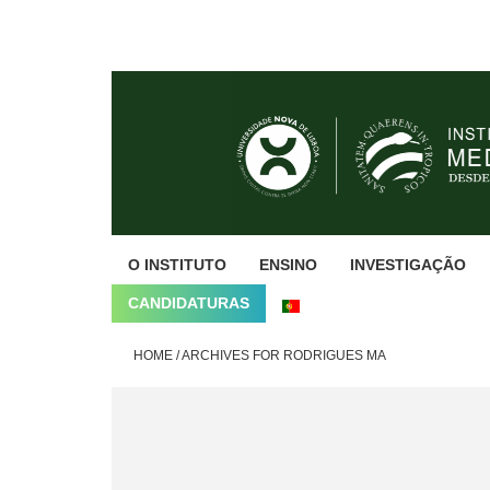
Skip
Skip
Skip
to
to
to
primary
main
footer
navigation
content
O INSTITUTO
ENSINO
INVESTIGAÇÃO
CANDIDATURAS
HOME
/
ARCHIVES FOR RODRIGUES MA