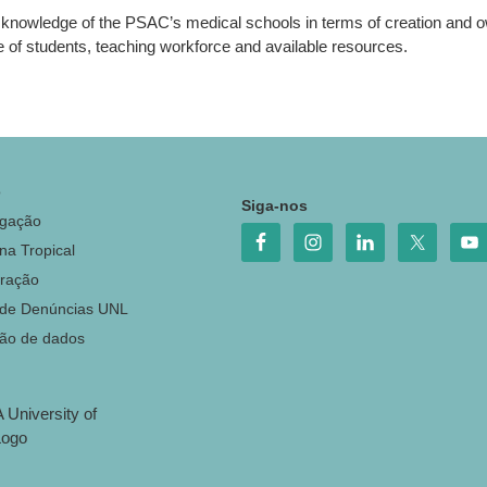
ne knowledge of the PSAC’s medical schools in terms of creation and 
ke of students, teaching workforce and available resources.
o
Siga-nos
igação
na Tropical
ração
 de Denúncias UNL
ção de dados