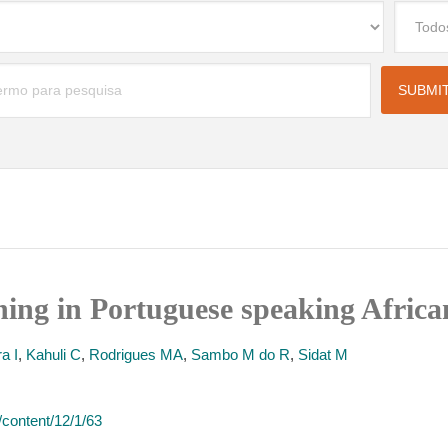
ining in Portuguese speaking Africa
a I
,
Kahuli C
,
Rodrigues MA
,
Sambo M do R
,
Sidat M
content/12/1/63