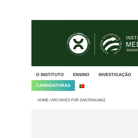
Skip
Skip
Skip
to
to
to
primary
main
footer
navigation
content
O INSTITUTO
ENSINO
INVESTIGAÇÃO
CANDIDATURAS
HOME
/
ARCHIVES FOR SANTANA MAZ