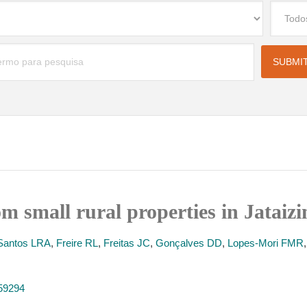
 small rural properties in Jataizi
Santos LRA
,
Freire RL
,
Freitas JC
,
Gonçalves DD
,
Lopes-Mori FMR
159294