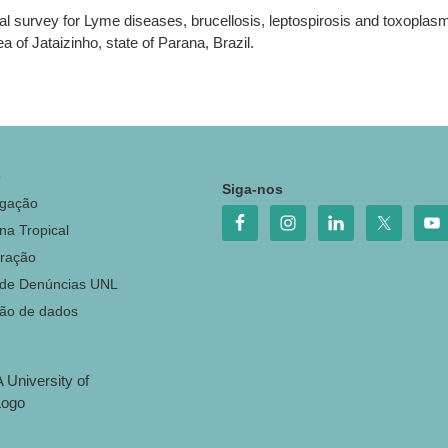
al survey for Lyme diseases, brucellosis, leptospirosis and toxoplasmos
a of Jataizinho, state of Parana, Brazil.
o
Siga-nos
igação
na Tropical
ração
 de Denúncias UNL
ção de dados