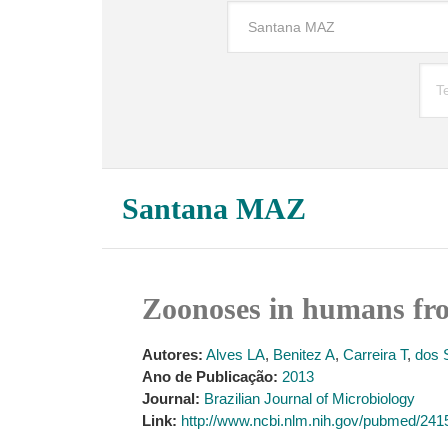
Santana MAZ
Zoonoses in humans from
Autores:
Alves LA
,
Benitez A
,
Carreira T
,
dos 
Ano de Publicação:
2013
Journal:
Brazilian Journal of Microbiology
Link:
http://www.ncbi.nlm.nih.gov/pubmed/24