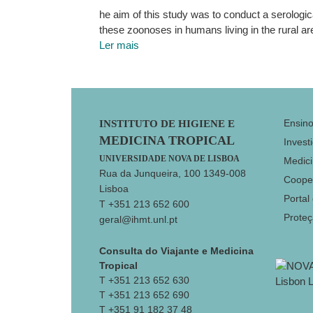
he aim of this study was to conduct a serologic
these zoonoses in humans living in the rural are
Ler mais
Footer
Ensin
INSTITUTO DE HIGIENE E
MEDICINA TROPICAL
Invest
UNIVERSIDADE NOVA DE LISBOA
Medici
Rua da Junqueira, 100 1349-008
Coope
Lisboa
Portal
T +351 213 652 600
Prote
geral@ihmt.unl.pt
Consulta do Viajante e Medicina
Tropical
T +351 213 652 630
T +351 213 652 690
T +351 91 182 37 48