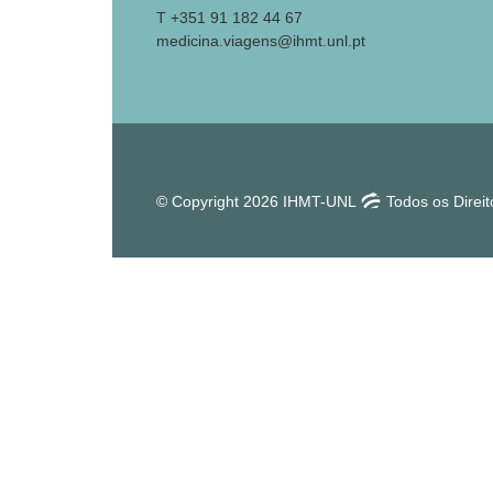
T +351 91 182 44 67
medicina.viagens@ihmt.unl.pt
© Copyright 2026 IHMT-UNL
Todos os Direi