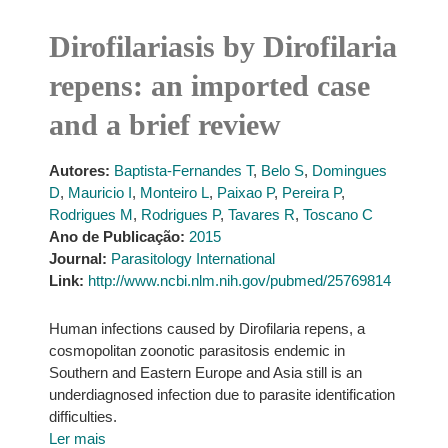
Dirofilariasis by Dirofilaria
repens: an imported case
and a brief review
Autores:
Baptista-Fernandes T
,
Belo S
,
Domingues
D
,
Mauricio I
,
Monteiro L
,
Paixao P
,
Pereira P
,
Rodrigues M
,
Rodrigues P
,
Tavares R
,
Toscano C
Ano de Publicação:
2015
Journal:
Parasitology International
Link:
http://www.ncbi.nlm.nih.gov/pubmed/25769814
Human infections caused by Dirofilaria repens, a
cosmopolitan zoonotic parasitosis endemic in
Southern and Eastern Europe and Asia still is an
underdiagnosed infection due to parasite identification
difficulties.
Ler mais