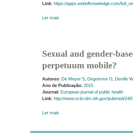
Link:
https://apps.webofknowledge.com/f
Ler mais
Sexual and gender-based
perpetuum mobile?
Autores:
De Meyer S
,
Degomme O
,
Deville W
Ano de Publicação:
2015
Journal:
European journal of public health
Link:
http://www.ncbi.nlm.nih.gov/pubmed/24
Ler mais