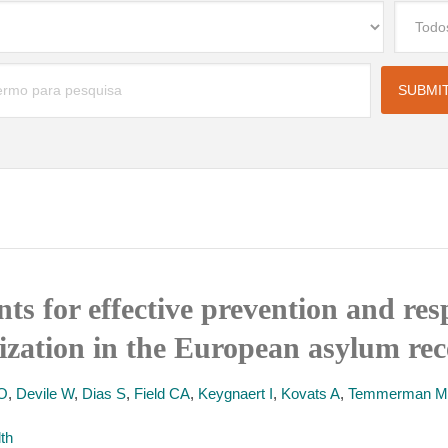
ts for effective prevention and re
ization in the European asylum rec
O
,
Devile W
,
Dias S
,
Field CA
,
Keygnaert I
,
Kovats A
,
Temmerman M
lth