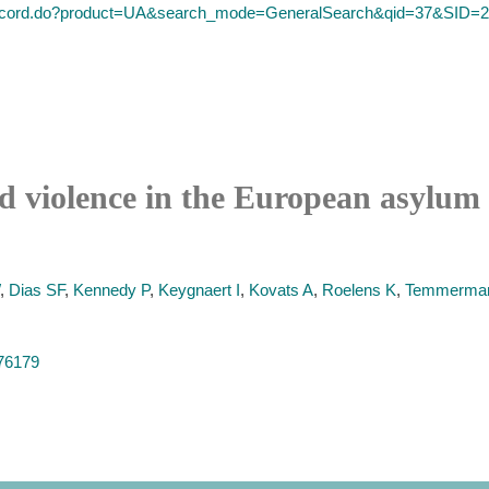
ull_record.do?product=UA&search_mode=GeneralSearch&qid=37
 violence in the European asylum 
,
Dias SF
,
Kennedy P
,
Keygnaert I
,
Kovats A
,
Roelens K
,
Temmerma
876179