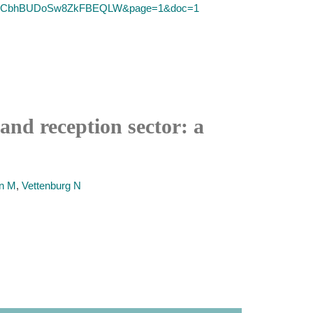
&SID=2CbhBUDoSw8ZkFBEQLW&page=1&doc=1
and reception sector: a
n M
,
Vettenburg N