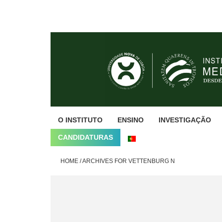
Skip
Skip
Skip
to
to
to
primary
main
footer
navigation
content
O INSTITUTO
ENSINO
INVESTIGAÇÃO
CANDIDATURAS
HOME
/
ARCHIVES FOR VETTENBURG N