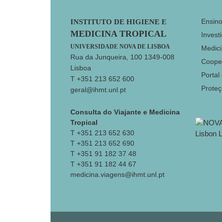
Footer
Ensin
INSTITUTO DE HIGIENE E
MEDICINA TROPICAL
Invest
UNIVERSIDADE NOVA DE LISBOA
Medici
Rua da Junqueira, 100 1349-008
Coope
Lisboa
Portal
T +351 213 652 600
Prote
geral@ihmt.unl.pt
Consulta do Viajante e Medicina
Tropical
T +351 213 652 630
T +351 213 652 690
T +351 91 182 37 48
T +351 91 182 44 67
medicina.viagens@ihmt.unl.pt