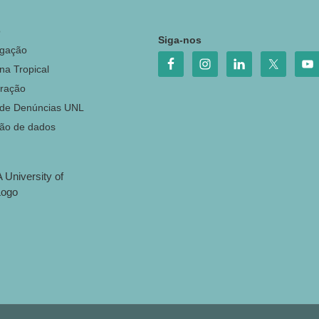
o
Siga-nos
igação
na Tropical
ração
 de Denúncias UNL
ção de dados