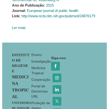
Ano de Publicação:
2015
Journal:
European journal of public health
Link:
http://www.ncbi.nlm.nih.gov/pubmed/24876179
Ler mais
Footer
Ensino
INSTITUT
Siga-nos
O DE
Investigação
HIGIENE
Medicina
E
Tropical
MEDICI
Cooperação
NA
Portal de
TROPIC
Denúncias
AL
UNL
Proteção de
UNIVERSIDA
dados
DE NOVA DE