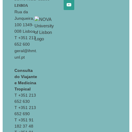
LISBOA
Rua da
Junqueira,
100 1349-
008 Lisboa
T +351 213
652 600
geral@ihmt.
unl.pt
Consulta
do Viajante
e Medicina
Tropical
T +351 213
652 630
T +351 213
652 690
T +351 91
182 37 48