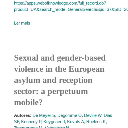
https://apps.webofknowledge.com/full_record.do?
product=UA&search_mode=GeneralSearch&qid=37&SID
Ler mais
Sexual and gender-based
violence in the European
asylum and reception
sector: a perpetuum
mobile?
Autores:
De Meyer S
,
Degomme O
,
Deville W
,
Dias
SF
,
Kennedy P
,
Keygnaert I
,
Kovats A
,
Roelens K
,
Temmerman M
,
Vettenburg N