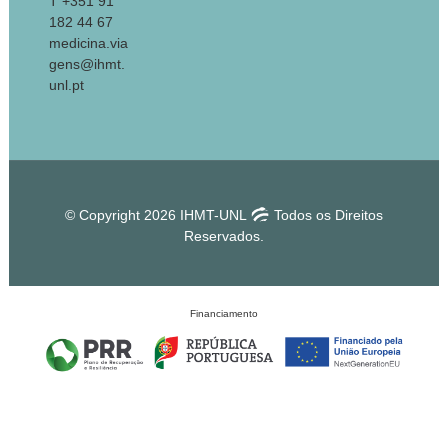
T +351 91
182 44 67
medicina.via
gens@ihmt.
unl.pt
© Copyright 2026 IHMT-UNL
Todos os Direitos
Reservados.
Financiamento