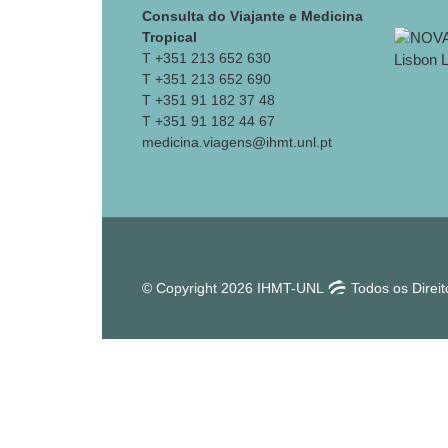
Consulta do Viajante e Medicina
Tropical
T +351 213 652 630
T +351 213 652 690
T +351 91 182 37 48
T +351 91 182 44 67
medicina.viagens@ihmt.unl.pt
© Copyright 2026 IHMT-UNL
Todos os Direi