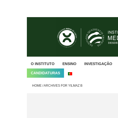
Skip
Skip
Skip
to
to
to
primary
main
footer
navigation
content
O INSTITUTO
ENSINO
INVESTIGAÇÃO
CANDIDATURAS
HOME
/
ARCHIVES FOR YILMAZ B