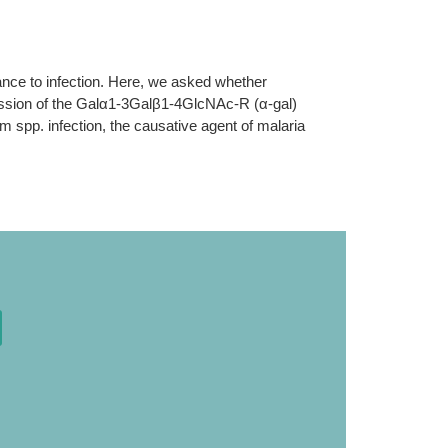
nce to infection. Here, we asked whether
ression of the Galα1-3Galβ1-4GlcNAc-R (α-gal)
m spp. infection, the causative agent of malaria