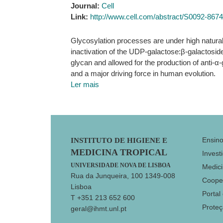
Journal:
Cell
Link:
http://www.cell.com/abstract/S0092-867
Glycosylation processes are under high natura
inactivation of the UDP-galactose:β-galactosi
glycan and allowed for the production of anti-α
and a major driving force in human evolution.
Ler mais
Footer
Ensin
INSTITUTO DE HIGIENE E
MEDICINA TROPICAL
Invest
UNIVERSIDADE NOVA DE LISBOA
Medici
Rua da Junqueira, 100 1349-008
Coope
Lisboa
Portal
T +351 213 652 600
Prote
geral@ihmt.unl.pt