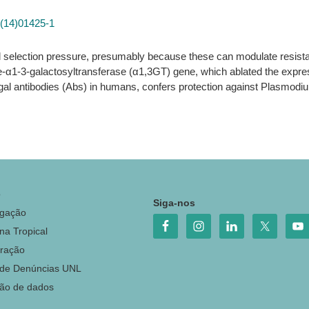
4(14)01425-1
l selection pressure, presumably because these can modulate resista
de-α1-3-galactosyltransferase (α1,3GT) gene, which ablated the exp
-gal antibodies (Abs) in humans, confers protection against Plasmodiu
o
Siga-nos
igação
na Tropical
ração
 de Denúncias UNL
ção de dados