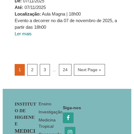
De:
07/11/2025
Até:
07/11/2025
Localização:
Aula Magna | 18h00
Evento a decorrer no dia 07 de novembro de 2025, a
partir das 18h00
Ler mais
Interim
Page
Page
Page
Page
Go
1
2
3
…
24
Next Page »
pages
to
omitted
Footer
Ensino
INSTITUT
Siga-nos
O DE
Investigação
HIGIENE
Medicina
E
Tropical
MEDICI