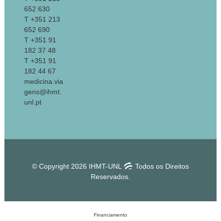
652 630
T +351 213
652 690
T +351 91
182 37 48
T +351 91
182 44 67
medicina.via
gens@ihmt.
unl.pt
© Copyright 2026 IHMT-UNL
Todos os Direitos
Reservados.
Financiamento