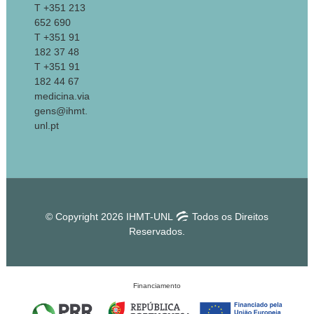
T +351 213
652 690
T +351 91
182 37 48
T +351 91
182 44 67
medicina.via
gens@ihmt.
unl.pt
© Copyright 2026 IHMT-UNL
Todos os Direitos
Reservados.
Financiamento