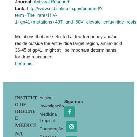
Journal:
Antiviral Research
Link:
http://www.ncbi.nlm.nih.gov/pubmed/?
term=The+rare+HIV-
1+gp41+mutations+43T+and+50V+elevate+enfuvirtide+resista
Mutations that are selected at low frequency and/or
reside outside the enfuvirtide target region, amino acid
36-45 of gp41, might still be important determinants
for drug resistance.
Ler mais
Footer
Ensino
INSTITUT
Siga-nos
O DE
Investigação
HIGIENE
Medicina
E
Tropical
MEDICI
Cooperação
NA