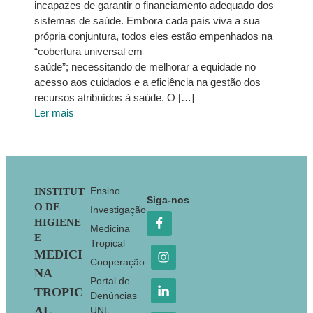
incapazes de garantir o financiamento adequado dos
sistemas de saúde. Embora cada país viva a sua
própria conjuntura, todos eles estão empenhados na
“cobertura universal em
saúde”; necessitando de melhorar a equidade no
acesso aos cuidados e a eficiência na gestão dos
recursos atribuídos à saúde. O […]
Ler mais
Footer
Ensino
INSTITUT
Siga-nos
O DE
Investigação
HIGIENE
Medicina
E
Tropical
MEDICI
Cooperação
NA
Portal de
TROPIC
Denúncias
AL
UNL