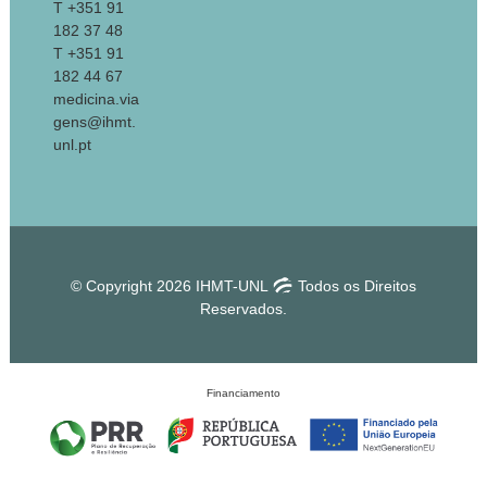
T +351 91
182 37 48
T +351 91
182 44 67
medicina.via
gens@ihmt.
unl.pt
© Copyright 2026 IHMT-UNL
Todos os Direitos
Reservados.
Financiamento