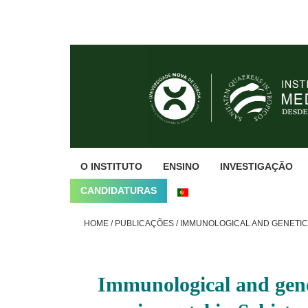
Skip
Skip
Skip
to
to
to
primary
main
footer
navigation
content
O INSTITUTO
ENSINO
INVESTIGAÇÃO
CANDIDATURAS
HOME
/
PUBLICAÇÕES
/
IMMUNOLOGICAL AND GENETICA
Immunological and genet