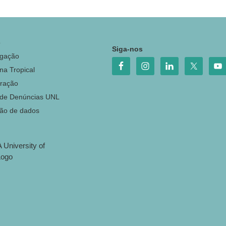
o
Siga-nos
igação
na Tropical
ração
 de Denúncias UNL
ção de dados