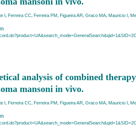
soma mansoni in vivo.
e I
,
Ferreira CC
,
Ferreira PM
,
Figueira AR
,
Graco MA
,
Mauricio I
,
Me
lth
ull_record.do?product=UA&search_mode=GeneralSearch&qid=1&
ical analysis of combined therapy
soma mansoni in vivo.
e I
,
Ferreira CC
,
Ferreira PM
,
Figueira AR
,
Graco MA
,
Mauricio I
,
Me
lth
ull_record.do?product=UA&search_mode=GeneralSearch&qid=1&