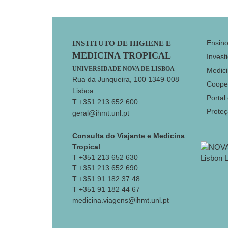
Footer
Ensin
INSTITUTO DE HIGIENE E
MEDICINA TROPICAL
Invest
UNIVERSIDADE NOVA DE LISBOA
Medici
Rua da Junqueira, 100 1349-008
Coope
Lisboa
Portal
T +351 213 652 600
Prote
geral@ihmt.unl.pt
Consulta do Viajante e Medicina
Tropical
T +351 213 652 630
T +351 213 652 690
T +351 91 182 37 48
T +351 91 182 44 67
medicina.viagens@ihmt.unl.pt