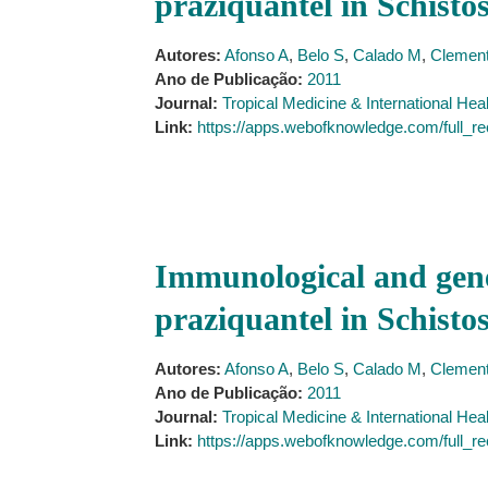
praziquantel in Schisto
Autores:
Afonso A
,
Belo S
,
Calado M
,
Clement
Ano de Publicação:
2011
Journal:
Tropical Medicine & International Hea
Link:
https://apps.webofknowledge.com/f
Immunological and genet
praziquantel in Schisto
Autores:
Afonso A
,
Belo S
,
Calado M
,
Clement
Ano de Publicação:
2011
Journal:
Tropical Medicine & International Hea
Link:
https://apps.webofknowledge.com/f