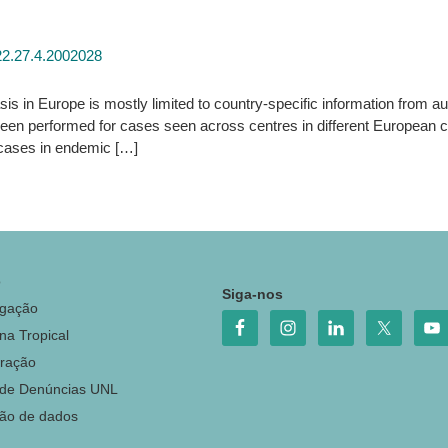
22.27.4.2002028
 in Europe is mostly limited to country-specific information from au
 been performed for cases seen across centres in different European c
cases in endemic […]
o
Siga-nos
igação
na Tropical
ração
 de Denúncias UNL
ção de dados