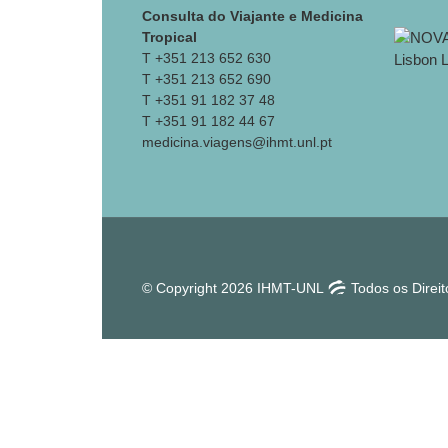
Consulta do Viajante e Medicina
Tropical
T +351 213 652 630
T +351 213 652 690
T +351 91 182 37 48
T +351 91 182 44 67
medicina.viagens@ihmt.unl.pt
© Copyright 2026 IHMT-UNL
Todos os Direi