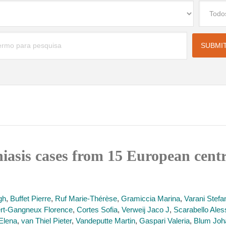
niasis cases from 15 European centr
gh
,
Buffet Pierre
,
Ruf Marie-Thérèse
,
Gramiccia Marina
,
Varani Stefa
rt-Gangneux Florence
,
Cortes Sofia
,
Verweij Jaco J
,
Scarabello Ale
Elena
,
van Thiel Pieter
,
Vandeputte Martin
,
Gaspari Valeria
,
Blum Joh