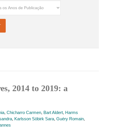
es, 2014 to 2019: a
nia
,
Chicharro Carmen
,
Bart Aldert
,
Harms
ssandra
,
Karlsson Söbirk Sara
,
Guéry Romain
,
annes