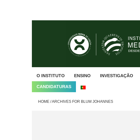
Skip
Skip
Skip
to
to
to
primary
main
footer
navigation
content
O INSTITUTO
ENSINO
INVESTIGAÇÃO
CANDIDATURAS
HOME
/
ARCHIVES FOR BLUM JOHANNES