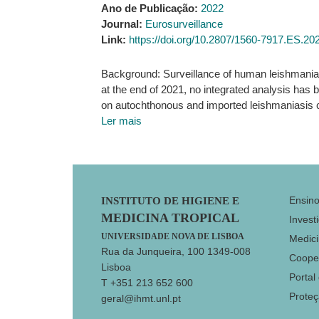
Ano de Publicação:
2022
Journal:
Eurosurveillance
Link:
https://doi.org/10.2807/1560-7917.ES.20
Background: Surveillance of human leishmaniasis
at the end of 2021, no integrated analysis has
on autochthonous and imported leishmaniasis 
Ler mais
Footer
Ensin
INSTITUTO DE HIGIENE E
MEDICINA TROPICAL
Invest
UNIVERSIDADE NOVA DE LISBOA
Medici
Rua da Junqueira, 100 1349-008
Coope
Lisboa
Portal
T +351 213 652 600
Prote
geral@ihmt.unl.pt