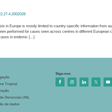
22.27.4.2002028
 in Europe is mostly limited to country-specific information from au
 been performed for cases seen across centres in different European c
cases in endemic […]
o
Siga-nos
igação
na Tropical
ração
 de Denúncias UNL
ção de dados