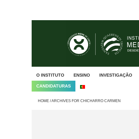
Skip
Skip
Skip
to
to
to
primary
main
footer
navigation
content
O INSTITUTO
ENSINO
INVESTIGAÇÃO
CANDIDATURAS
HOME
/
ARCHIVES FOR CHICHARRO CARMEN