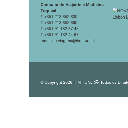
Consulta do Viajante e Medicina
Tropical
T +351 213 652 630
T +351 213 652 690
T +351 91 182 37 48
T +351 91 182 44 67
medicina.viagens@ihmt.unl.pt
© Copyright 2026 IHMT-UNL
Todos os Direi