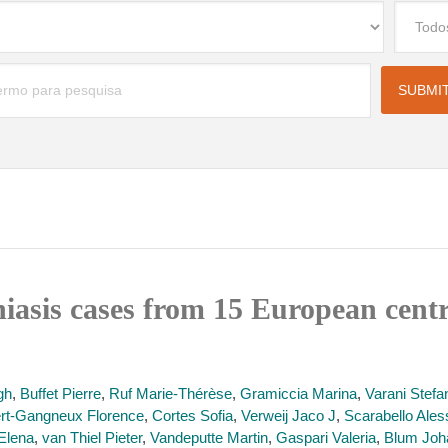
niasis cases from 15 European centr
gh
,
Buffet Pierre
,
Ruf Marie-Thérèse
,
Gramiccia Marina
,
Varani Stefa
rt-Gangneux Florence
,
Cortes Sofia
,
Verweij Jaco J
,
Scarabello Ale
Elena
,
van Thiel Pieter
,
Vandeputte Martin
,
Gaspari Valeria
,
Blum Joh