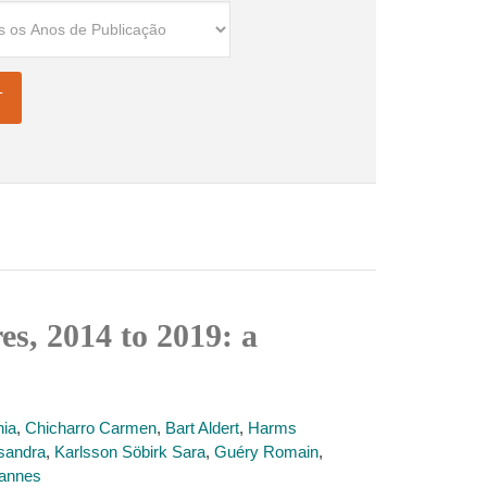
es, 2014 to 2019: a
nia
,
Chicharro Carmen
,
Bart Aldert
,
Harms
ssandra
,
Karlsson Söbirk Sara
,
Guéry Romain
,
annes