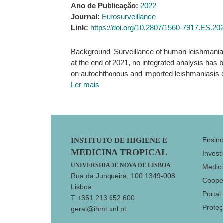
Ano de Publicação:
2022
Journal:
Eurosurveillance
Link:
https://doi.org/10.2807/1560-7917.ES.20
Background: Surveillance of human leishmaniasis
at the end of 2021, no integrated analysis has
on autochthonous and imported leishmaniasis 
Ler mais
Footer
Ensin
INSTITUTO DE HIGIENE E
MEDICINA TROPICAL
Invest
UNIVERSIDADE NOVA DE LISBOA
Medici
Rua da Junqueira, 100 1349-008
Coope
Lisboa
Portal
T +351 213 652 600
Prote
geral@ihmt.unl.pt