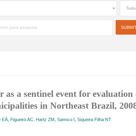
as a sentinel event for evaluation 
cipalities in Northeast Brazil, 200
e EÂ
,
Figueiró AC
,
Hartz ZM
,
Samico I
,
Siqueira Filha NT