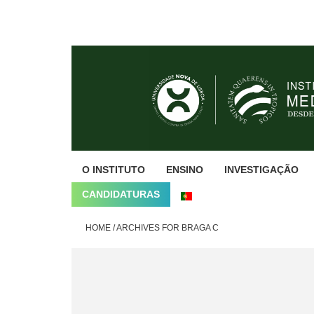
Skip
Skip
Skip
to
to
to
primary
main
footer
navigation
content
O INSTITUTO
ENSINO
INVESTIGAÇÃO
CANDIDATURAS
HOME
/
ARCHIVES FOR BRAGA C