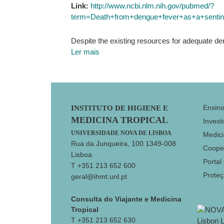
Link:
http://www.ncbi.nlm.nih.gov/pubmed/?
term=Death+from+dengue+fever+as+a+sentine
Despite the existing resources for adequate dengu
Ler mais
Footer
Ensin
INSTITUTO DE HIGIENE E
MEDICINA TROPICAL
Invest
UNIVERSIDADE NOVA DE LISBOA
Medici
Rua da Junqueira, 100 1349-008
Coope
Lisboa
Portal
T +351 213 652 600
Prote
geral@ihmt.unl.pt
Consulta do Viajante e Medicina
Tropical
T +351 213 652 630