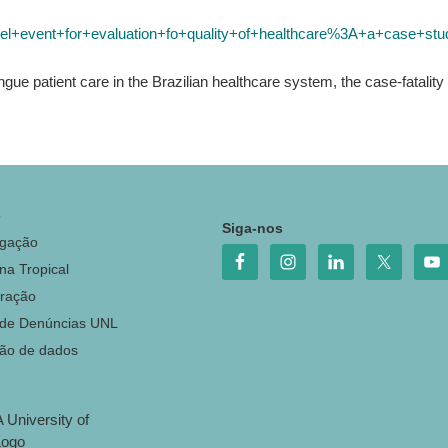
l+event+for+evaluation+fo+quality+of+healthcare%3A+a+case+stu
e patient care in the Brazilian healthcare system, the case-fatality rat
o
Siga-nos
igação
na Tropical
ração
 de Denúncias UNL
ção de dados