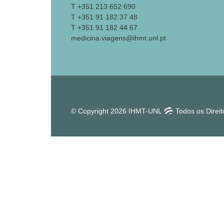
T +351 213 652 690
T +351 91 182 37 48
T +351 91 182 44 67
medicina.viagens@ihmt.unl.pt
© Copyright 2026 IHMT-UNL
Todos os Direi