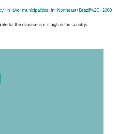
dy+in+two+municipalities+in+Northeast+Brazil%2C+2008
e for the disease is still high in the country.