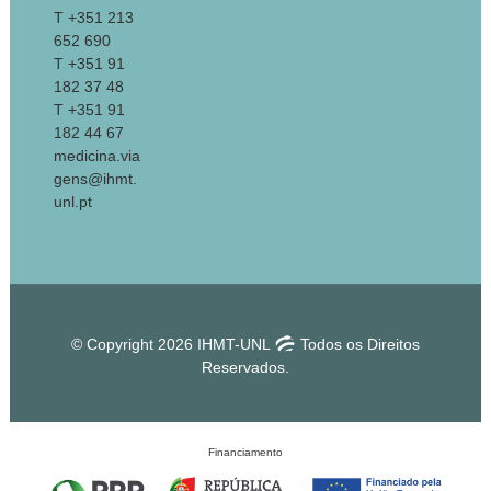
T +351 213
652 690
T +351 91
182 37 48
T +351 91
182 44 67
medicina.via
gens@ihmt.
unl.pt
© Copyright 2026 IHMT-UNL
Todos os Direitos
Reservados.
Financiamento