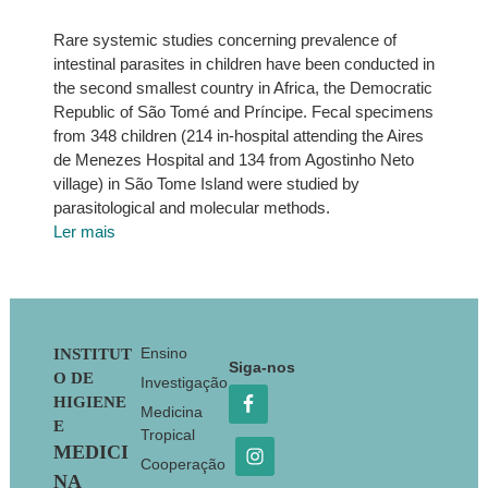
Rare systemic studies concerning prevalence of
intestinal parasites in children have been conducted in
the second smallest country in Africa, the Democratic
Republic of São Tomé and Príncipe. Fecal specimens
from 348 children (214 in-hospital attending the Aires
de Menezes Hospital and 134 from Agostinho Neto
village) in São Tome Island were studied by
parasitological and molecular methods.
Ler mais
Footer
Ensino
INSTITUT
Siga-nos
O DE
Investigação
HIGIENE
Medicina
E
Tropical
MEDICI
Cooperação
NA