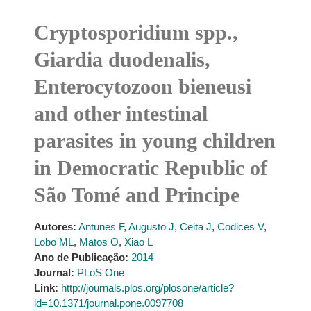
Cryptosporidium spp.,
Giardia duodenalis,
Enterocytozoon bieneusi
and other intestinal
parasites in young children
in Democratic Republic of
São Tomé and Principe
Autores:
Antunes F
,
Augusto J
,
Ceita J
,
Codices V
,
Lobo ML
,
Matos O
,
Xiao L
Ano de Publicação:
2014
Journal:
PLoS One
Link:
http://journals.plos.org/plosone/article?
id=10.1371/journal.pone.0097708