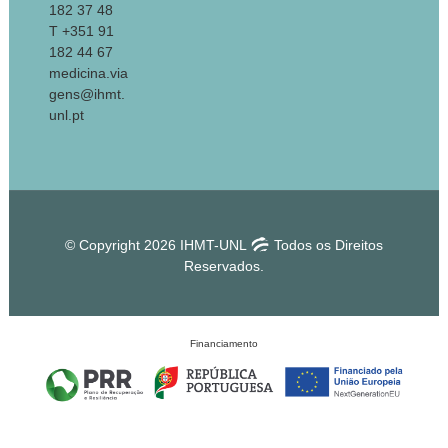
182 37 48
T +351 91
182 44 67
medicina.via
gens@ihmt.
unl.pt
© Copyright 2026 IHMT-UNL
Todos os Direitos
Reservados.
Financiamento