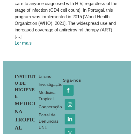
care to anyone diagnosed with HIV, regardless of the
stage of infection (CD4 cell count). In Portugal, this
program was implemented in 2015 [World Health
Organiztion (WHO), 2021]. The widespread use and
increased coverage of antiretroviral therapy (ART)
[…]
Ler mais
Footer
Ensino
INSTITUT
Siga-nos
O DE
Investigação
HIGIENE
Medicina
E
Tropical
MEDICI
Cooperação
NA
Portal de
TROPIC
Denúncias
AL
UNL