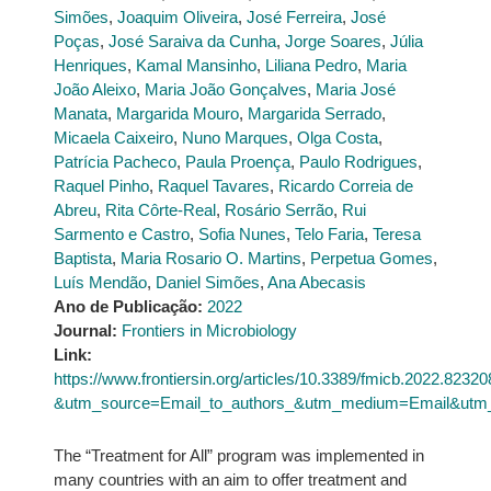
Simões
,
Joaquim Oliveira
,
José Ferreira
,
José
Poças
,
José Saraiva da Cunha
,
Jorge Soares
,
Júlia
Henriques
,
Kamal Mansinho
,
Liliana Pedro
,
Maria
João Aleixo
,
Maria João Gonçalves
,
Maria José
Manata
,
Margarida Mouro
,
Margarida Serrado
,
Micaela Caixeiro
,
Nuno Marques
,
Olga Costa
,
Patrícia Pacheco
,
Paula Proença
,
Paulo Rodrigues
,
Raquel Pinho
,
Raquel Tavares
,
Ricardo Correia de
Abreu
,
Rita Côrte-Real
,
Rosário Serrão
,
Rui
Sarmento e Castro
,
Sofia Nunes
,
Telo Faria
,
Teresa
Baptista
,
Maria Rosario O. Martins
,
Perpetua Gomes
,
Luís Mendão
,
Daniel Simões
,
Ana Abecasis
Ano de Publicação:
2022
Journal:
Frontiers in Microbiology
Link:
https://www.frontiersin.org/articles/10.3389/fmicb.2022.823208
&utm_source=Email_to_authors_&utm_medium=Email&utm_co
The “Treatment for All” program was implemented in
many countries with an aim to offer treatment and