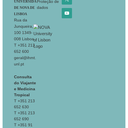
Proteção de
UNIVERSIDA
dados
DE NOVA DE
LISBOA
Rua da
Junqueira,
100 1349-
008 Lisboa
T +351 213
652 600
geral@ihmt.
unl.pt
Consulta
do Viajante
e Medicina
Tropical
T +351 213
652 630
T +351 213
652 690
T +351 91