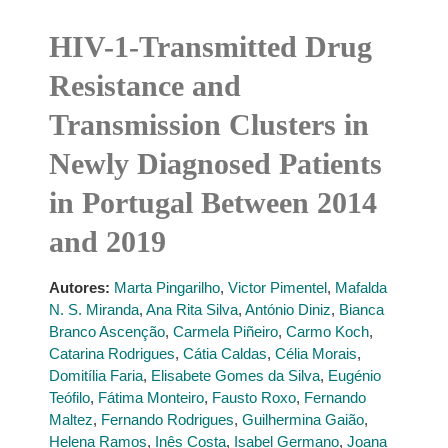
HIV-1-Transmitted Drug
Resistance and
Transmission Clusters in
Newly Diagnosed Patients
in Portugal Between 2014
and 2019
Autores:
Marta Pingarilho
,
Victor Pimentel
,
Mafalda
N. S. Miranda
,
Ana Rita Silva
,
António Diniz
,
Bianca
Branco Ascenção
,
Carmela Piñeiro
,
Carmo Koch
,
Catarina Rodrigues
,
Cátia Caldas
,
Célia Morais
,
Domitília Faria
,
Elisabete Gomes da Silva
,
Eugénio
Teófilo
,
Fátima Monteiro
,
Fausto Roxo
,
Fernando
Maltez
,
Fernando Rodrigues
,
Guilhermina Gaião
,
Helena Ramos
,
Inês Costa
,
Isabel Germano
,
Joana