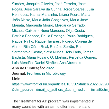
Simões
,
Joaquim Oliveira
,
José Ferreira
,
José
Poças
,
José Saraiva da Cunha
,
Jorge Soares
,
Júlia
Henriques
,
Kamal Mansinho
,
Liliana Pedro
,
Maria
João Aleixo
,
Maria João Gonçalves
,
Maria José
Manata
,
Margarida Mouro
,
Margarida Serrado
,
Micaela Caixeiro
,
Nuno Marques
,
Olga Costa
,
Patrícia Pacheco
,
Paula Proença
,
Paulo Rodrigues
,
Raquel Pinho
,
Raquel Tavares
,
Ricardo Correia de
Abreu
,
Rita Côrte-Real
,
Rosário Serrão
,
Rui
Sarmento e Castro
,
Sofia Nunes
,
Telo Faria
,
Teresa
Baptista
,
Maria Rosario O. Martins
,
Perpetua Gomes
,
Luís Mendão
,
Daniel Simões
,
Ana Abecasis
Ano de Publicação:
2022
Journal:
Frontiers in Microbiology
Link:
https://www.frontiersin.org/articles/10.3389/fmicb.2022.823208
&utm_source=Email_to_authors_&utm_medium=Email&utm_co
The “Treatment for All” program was implemented in
many countries with an aim to offer treatment and