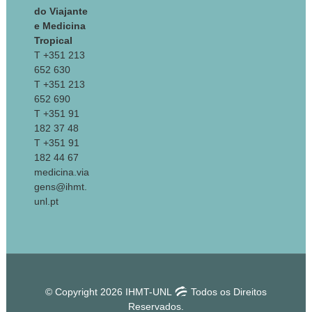
do Viajante
e Medicina
Tropical
T +351 213
652 630
T +351 213
652 690
T +351 91
182 37 48
T +351 91
182 44 67
medicina.via
gens@ihmt.
unl.pt
© Copyright 2026 IHMT-UNL
Todos os Direitos
Reservados.