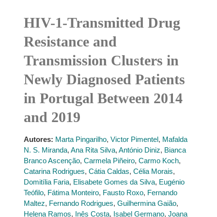
HIV-1-Transmitted Drug
Resistance and
Transmission Clusters in
Newly Diagnosed Patients
in Portugal Between 2014
and 2019
Autores:
Marta Pingarilho
,
Victor Pimentel
,
Mafalda
N. S. Miranda
,
Ana Rita Silva
,
António Diniz
,
Bianca
Branco Ascenção
,
Carmela Piñeiro
,
Carmo Koch
,
Catarina Rodrigues
,
Cátia Caldas
,
Célia Morais
,
Domitília Faria
,
Elisabete Gomes da Silva
,
Eugénio
Teófilo
,
Fátima Monteiro
,
Fausto Roxo
,
Fernando
Maltez
,
Fernando Rodrigues
,
Guilhermina Gaião
,
Helena Ramos
,
Inês Costa
,
Isabel Germano
,
Joana