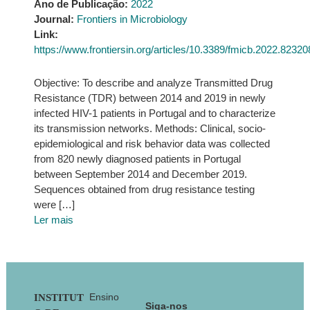
Ano de Publicação:
2022
Journal:
Frontiers in Microbiology
Link:
https://www.frontiersin.org/articles/10.3389/fmicb.2022.8232
Objective: To describe and analyze Transmitted Drug
Resistance (TDR) between 2014 and 2019 in newly
infected HIV-1 patients in Portugal and to characterize
its transmission networks. Methods: Clinical, socio-
epidemiological and risk behavior data was collected
from 820 newly diagnosed patients in Portugal
between September 2014 and December 2019.
Sequences obtained from drug resistance testing
were […]
Ler mais
Footer
Ensino
INSTITUT
Siga-nos