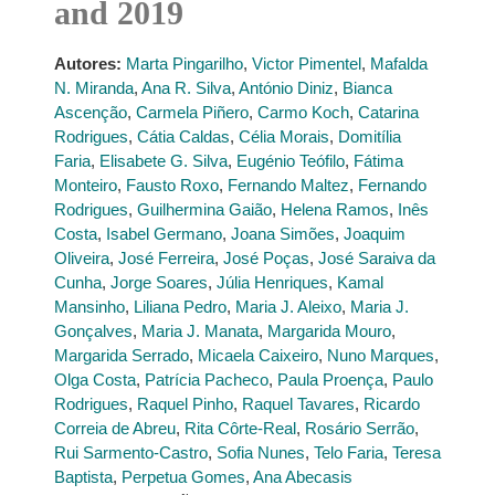
and 2019
Autores:
Marta Pingarilho
,
Victor Pimentel
,
Mafalda
N. Miranda
,
Ana R. Silva
,
António Diniz
,
Bianca
Ascenção
,
Carmela Piñero
,
Carmo Koch
,
Catarina
Rodrigues
,
Cátia Caldas
,
Célia Morais
,
Domitília
Faria
,
Elisabete G. Silva
,
Eugénio Teófilo
,
Fátima
Monteiro
,
Fausto Roxo
,
Fernando Maltez
,
Fernando
Rodrigues
,
Guilhermina Gaião
,
Helena Ramos
,
Inês
Costa
,
Isabel Germano
,
Joana Simões
,
Joaquim
Oliveira
,
José Ferreira
,
José Poças
,
José Saraiva da
Cunha
,
Jorge Soares
,
Júlia Henriques
,
Kamal
Mansinho
,
Liliana Pedro
,
Maria J. Aleixo
,
Maria J.
Gonçalves
,
Maria J. Manata
,
Margarida Mouro
,
Margarida Serrado
,
Micaela Caixeiro
,
Nuno Marques
,
Olga Costa
,
Patrícia Pacheco
,
Paula Proença
,
Paulo
Rodrigues
,
Raquel Pinho
,
Raquel Tavares
,
Ricardo
Correia de Abreu
,
Rita Côrte-Real
,
Rosário Serrão
,
Rui Sarmento-Castro
,
Sofia Nunes
,
Telo Faria
,
Teresa
Baptista
,
Perpetua Gomes
,
Ana Abecasis