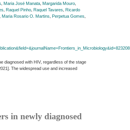
s
,
Maria José Manata
,
Margarida Mouro
,
es
,
Raquel Pinho
,
Raquel Tavares
,
Ricardo
,
Maria Rosario O. Martins
,
Perpetua Gomes
,
ation&field=&journalName=Frontiers_in_Microbiology&id=823208
e diagnosed with HIV, regardless of the stage
 2021]. The widespread use and increased
ers in newly diagnosed