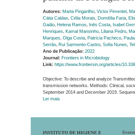
Autores:
Marta Pingarilho
,
Victor Pimentel
,
Ma
Cátia Caldas
,
Célia Morais
,
Domitília Faria
,
Eli
Gaião
,
Helena Ramos
,
Inês Costa
,
Isabel Ge
Henriques
,
Kamal Mansinho
,
Liliana Pedro
,
Mar
Marques
,
Olga Costa
,
Patrícia Pacheco
,
Paula
Serrão
,
Rui Sarmento-Castro
,
Sofia Nunes
,
Tel
Ano de Publicação:
2022
Journal:
Frontiers in Microbiology
Link:
https://www.frontiersin.org/articles/10.
Objective: To describe and analyze Transmitted
transmission networks. Methods: Clinical, soci
September 2014 and December 2019. Sequences
Ler mais
Footer
Ensin
INSTITUTO DE HIGIENE E