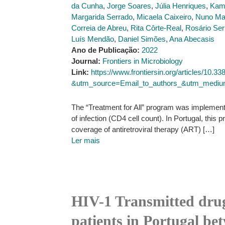
da Cunha
,
Jorge Soares
,
Júlia Henriques
,
Kam
Margarida Serrado
,
Micaela Caixeiro
,
Nuno Ma
Correia de Abreu
,
Rita Côrte-Real
,
Rosário Ser
Luís Mendão
,
Daniel Simões
,
Ana Abecasis
Ano de Publicação:
2022
Journal:
Frontiers in Microbiology
Link:
https://www.frontiersin.org/articles/10.3
&utm_source=Email_to_authors_&utm_medium=
The “Treatment for All” program was implemente
of infection (CD4 cell count). In Portugal, t
coverage of antiretroviral therapy (ART) […]
Ler mais
HIV-1 Transmitted drug 
patients in Portugal b