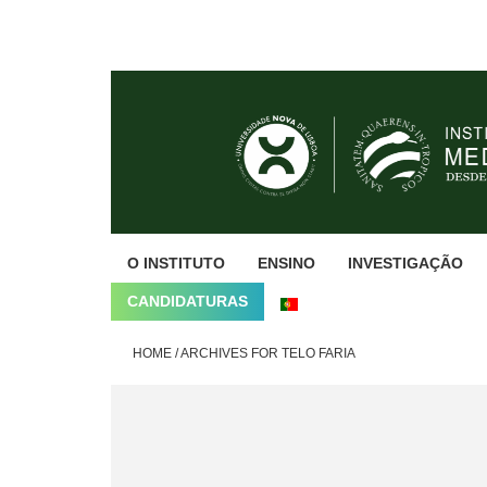
Skip
Skip
Skip
to
to
to
primary
main
footer
navigation
content
O INSTITUTO
ENSINO
INVESTIGAÇÃO
CANDIDATURAS
HOME
/
ARCHIVES FOR TELO FARIA