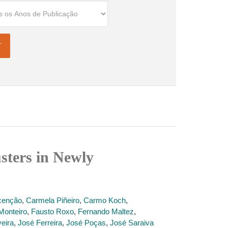
sters in Newly
cenção
,
Carmela Piñeiro
,
Carmo Koch
,
Monteiro
,
Fausto Roxo
,
Fernando Maltez
,
eira
,
José Ferreira
,
José Poças
,
José Saraiva