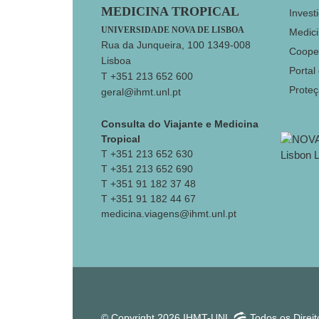
MEDICINA TROPICAL
Invest
UNIVERSIDADE NOVA DE LISBOA
Medici
Rua da Junqueira, 100 1349-008
Coope
Lisboa
Portal
T +351 213 652 600
Prote
geral@ihmt.unl.pt
Consulta do Viajante e Medicina
Tropical
T +351 213 652 630
T +351 213 652 690
T +351 91 182 37 48
T +351 91 182 44 67
medicina.viagens@ihmt.unl.pt
© Copyright 2026 IHMT-UNL
Todos os Direi