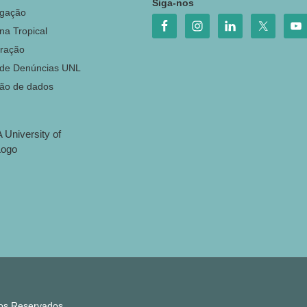
Siga-nos
igação
na Tropical
ração
 de Denúncias UNL
ção de dados
tos Reservados.