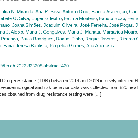
falda N. Miranda
,
Ana R. Silva
,
António Diniz
,
Bianca Ascenção
,
Car
sabete G. Silva
,
Eugénio Teófilo
,
Fátima Monteiro
,
Fausto Roxo
,
Fern
rmano
,
Joana Simões
,
Joaquim Oliveira
,
José Ferreira
,
José Poças
,
J
ia J. Aleixo
,
Maria J. Gonçalves
,
Maria J. Manata
,
Margarida Mouro
 Proença
,
Paulo Rodrigues
,
Raquel Pinho
,
Raquel Tavares
,
Ricardo 
o Faria
,
Teresa Baptista
,
Perpetua Gomes
,
Ana Abecasis
3389/fmicb.2022.823208/abstract%20
 Drug Resistance (TDR) between 2014 and 2019 in newly infected HIV-
o-epidemiological and risk behavior data was collected from 820 new
 obtained from drug resistance testing were […]
o