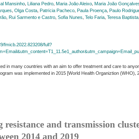
al Mansinho
,
Liliana Pedro
,
Maria João Aleixo
,
Maria João Gonçalve
rques
,
Olga Costa
,
Patrícia Pacheco
,
Paula Proença
,
Paulo Rodrigu
rão
,
Rui Sarmento e Castro
,
Sofia Nunes
,
Telo Faria
,
Teresa Baptista
389/fmicb.2022.823208/full?
Email&utm_content=T1_11.5e1_author&utm_campaign=Email_public
d in many countries with an aim to offer treatment and care to anyon
his program was implemented in 2015 [World Health Organiztion (WHO),
resistance and transmission clust
etween 2014 and 2019