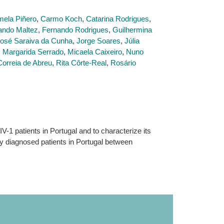
mela Piñero
,
Carmo Koch
,
Catarina Rodrigues
,
ando Maltez
,
Fernando Rodrigues
,
Guilhermina
osé Saraiva da Cunha
,
Jorge Soares
,
Júlia
,
Margarida Serrado
,
Micaela Caixeiro
,
Nuno
Correia de Abreu
,
Rita Côrte-Real
,
Rosário
1 patients in Portugal and to characterize its
ly diagnosed patients in Portugal between