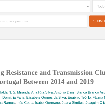
 Resistance and Transmission Clu
Portugal Between 2014 and 2019
falda N. S. Miranda
,
Ana Rita Silva
,
António Diniz
,
Bianca Branco As
s
,
Domitília Faria
,
Elisabete Gomes da Silva
,
Eugénio Teófilo
,
Fátima 
na Ramos
,
Inês Costa
,
Isabel Germano
,
Joana Simões
,
Joaquim Oliv