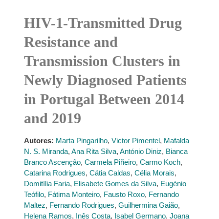
HIV-1-Transmitted Drug
Resistance and
Transmission Clusters in
Newly Diagnosed Patients
in Portugal Between 2014
and 2019
Autores:
Marta Pingarilho
,
Victor Pimentel
,
Mafalda
N. S. Miranda
,
Ana Rita Silva
,
António Diniz
,
Bianca
Branco Ascenção
,
Carmela Piñeiro
,
Carmo Koch
,
Catarina Rodrigues
,
Cátia Caldas
,
Célia Morais
,
Domitília Faria
,
Elisabete Gomes da Silva
,
Eugénio
Teófilo
,
Fátima Monteiro
,
Fausto Roxo
,
Fernando
Maltez
,
Fernando Rodrigues
,
Guilhermina Gaião
,
Helena Ramos
,
Inês Costa
,
Isabel Germano
,
Joana