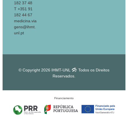
182 37 48
T +351 91
182 44 67
medicina.via
gens@ihmt.
unl.pt
© Copyright 2026 IHMT-UNL
Todos os Direitos
Reservados.
Financiamento