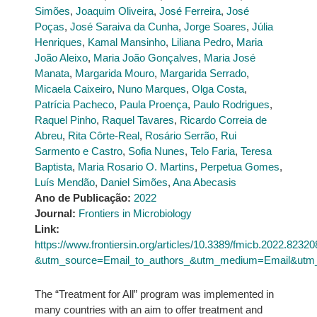
Simões
,
Joaquim Oliveira
,
José Ferreira
,
José
Poças
,
José Saraiva da Cunha
,
Jorge Soares
,
Júlia
Henriques
,
Kamal Mansinho
,
Liliana Pedro
,
Maria
João Aleixo
,
Maria João Gonçalves
,
Maria José
Manata
,
Margarida Mouro
,
Margarida Serrado
,
Micaela Caixeiro
,
Nuno Marques
,
Olga Costa
,
Patrícia Pacheco
,
Paula Proença
,
Paulo Rodrigues
,
Raquel Pinho
,
Raquel Tavares
,
Ricardo Correia de
Abreu
,
Rita Côrte-Real
,
Rosário Serrão
,
Rui
Sarmento e Castro
,
Sofia Nunes
,
Telo Faria
,
Teresa
Baptista
,
Maria Rosario O. Martins
,
Perpetua Gomes
,
Luís Mendão
,
Daniel Simões
,
Ana Abecasis
Ano de Publicação:
2022
Journal:
Frontiers in Microbiology
Link:
https://www.frontiersin.org/articles/10.3389/fmicb.2022.823208
&utm_source=Email_to_authors_&utm_medium=Email&utm_co
The “Treatment for All” program was implemented in
many countries with an aim to offer treatment and