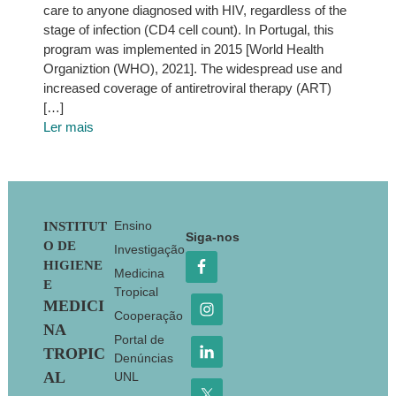
care to anyone diagnosed with HIV, regardless of the
stage of infection (CD4 cell count). In Portugal, this
program was implemented in 2015 [World Health
Organiztion (WHO), 2021]. The widespread use and
increased coverage of antiretroviral therapy (ART)
[…]
Ler mais
Footer
Ensino
INSTITUT
Siga-nos
O DE
Investigação
HIGIENE
Medicina
E
Tropical
MEDICI
Cooperação
NA
Portal de
TROPIC
Denúncias
AL
UNL