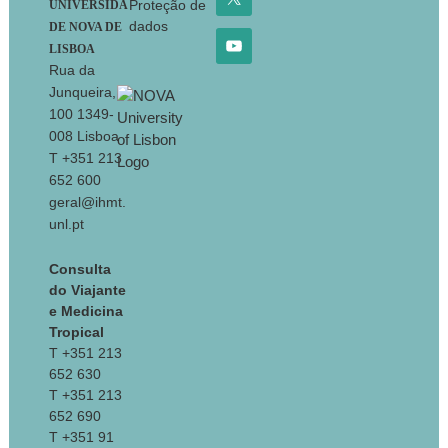
Proteção de
UNIVERSIDA
dados
DE NOVA DE
LISBOA
Rua da
Junqueira,
100 1349-
008 Lisboa
T +351 213
652 600
geral@ihmt.
unl.pt
Consulta
do Viajante
e Medicina
Tropical
T +351 213
652 630
T +351 213
652 690
T +351 91