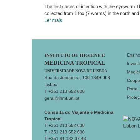
The first cases of infection with the eyeworm T
collected from 1 fox (7 worms) in the north and
Ler mais
Footer
Ensin
INSTITUTO DE HIGIENE E
MEDICINA TROPICAL
Invest
UNIVERSIDADE NOVA DE LISBOA
Medici
Rua da Junqueira, 100 1349-008
Coope
Lisboa
Portal
T +351 213 652 600
Prote
geral@ihmt.unl.pt
Consulta do Viajante e Medicina
Tropical
T +351 213 652 630
T +351 213 652 690
T +351 91 182 37 48