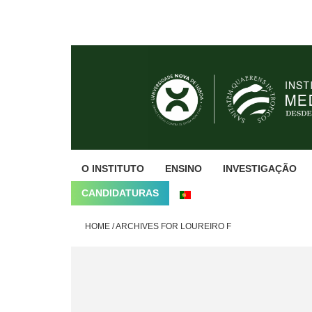
Skip
Skip
Skip
to
to
to
primary
main
footer
navigation
content
O INSTITUTO
ENSINO
INVESTIGAÇÃO
CANDIDATURAS
HOME
/
ARCHIVES FOR LOUREIRO F