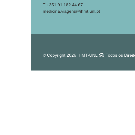
T +351 91 182 44 67
medicina.viagens@ihmt.unl.pt
© Copyright 2026 IHMT-UNL
Todos os Direi