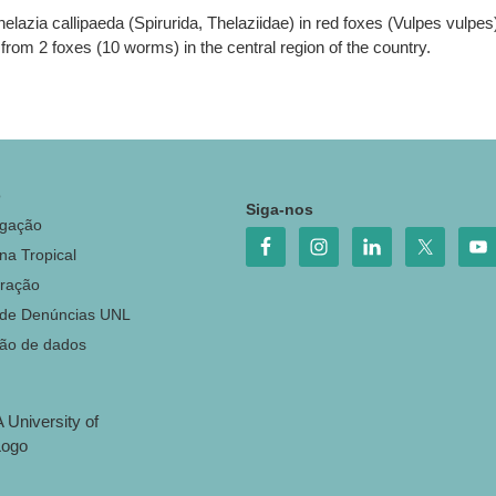
helazia callipaeda (Spirurida, Thelaziidae) in red foxes (Vulpes vul
 from 2 foxes (10 worms) in the central region of the country.
o
Siga-nos
igação
na Tropical
ração
 de Denúncias UNL
ção de dados