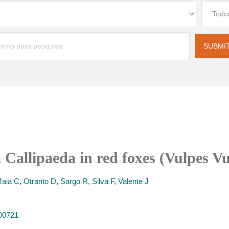
a Callipaeda in red foxes (Vulpes V
aia C
,
Otranto D
,
Sargo R
,
Silva F
,
Valente J
000721