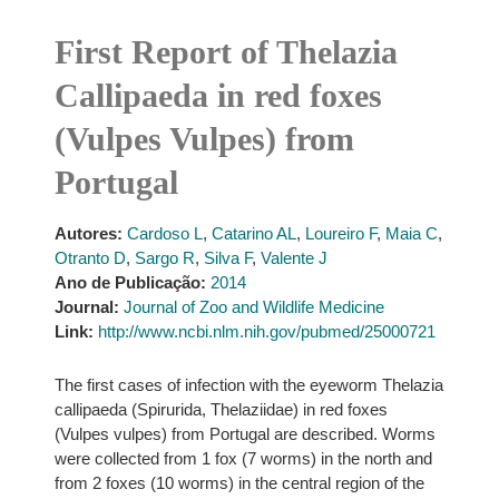
First Report of Thelazia
Callipaeda in red foxes
(Vulpes Vulpes) from
Portugal
Autores:
Cardoso L
,
Catarino AL
,
Loureiro F
,
Maia C
,
Otranto D
,
Sargo R
,
Silva F
,
Valente J
Ano de Publicação:
2014
Journal:
Journal of Zoo and Wildlife Medicine
Link:
http://www.ncbi.nlm.nih.gov/pubmed/25000721
The first cases of infection with the eyeworm Thelazia
callipaeda (Spirurida, Thelaziidae) in red foxes
(Vulpes vulpes) from Portugal are described. Worms
were collected from 1 fox (7 worms) in the north and
from 2 foxes (10 worms) in the central region of the