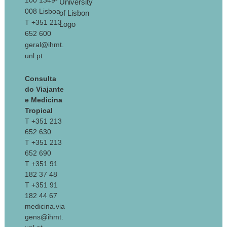
100 1349-
008 Lisboa
T +351 213
652 600
geral@ihmt.
unl.pt
Consulta
do Viajante
e Medicina
Tropical
T +351 213
652 630
T +351 213
652 690
T +351 91
182 37 48
T +351 91
182 44 67
medicina.via
gens@ihmt.