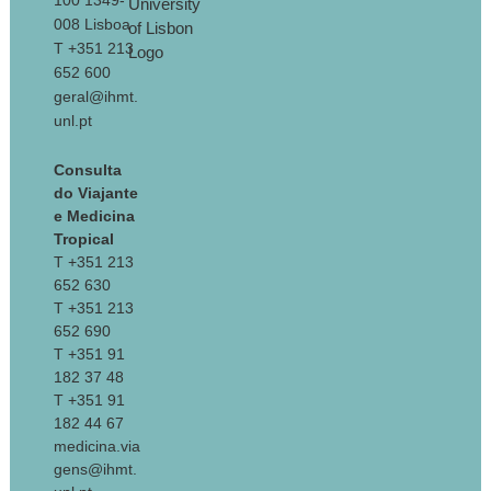
100 1349-
008 Lisboa
T +351 213
652 600
geral@ihmt.
unl.pt
Consulta
do Viajante
e Medicina
Tropical
T +351 213
652 630
T +351 213
652 690
T +351 91
182 37 48
T +351 91
182 44 67
medicina.via
gens@ihmt.