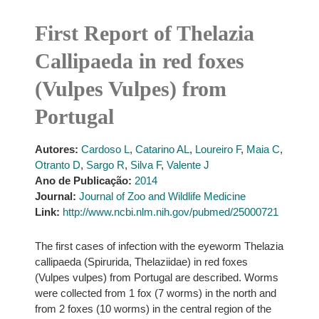
First Report of Thelazia
Callipaeda in red foxes
(Vulpes Vulpes) from
Portugal
Autores:
Cardoso L
,
Catarino AL
,
Loureiro F
,
Maia C
,
Otranto D
,
Sargo R
,
Silva F
,
Valente J
Ano de Publicação:
2014
Journal:
Journal of Zoo and Wildlife Medicine
Link:
http://www.ncbi.nlm.nih.gov/pubmed/25000721
The first cases of infection with the eyeworm Thelazia
callipaeda (Spirurida, Thelaziidae) in red foxes
(Vulpes vulpes) from Portugal are described. Worms
were collected from 1 fox (7 worms) in the north and
from 2 foxes (10 worms) in the central region of the