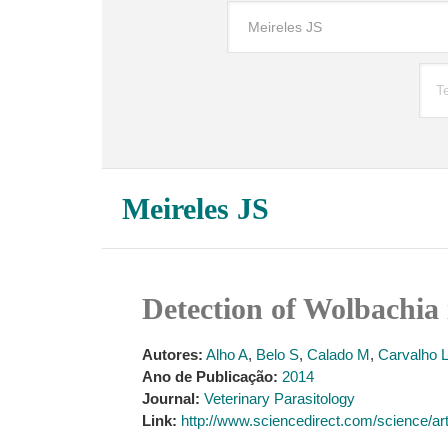
Meireles JS
Detection of Wolbachia i
Autores:
Alho A
,
Belo S
,
Calado M
,
Carvalho 
Ano de Publicação:
2014
Journal:
Veterinary Parasitology
Link:
http://www.sciencedirect.com/science/ar