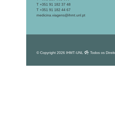
T +351 91 182 37 48
T +351 91 182 44 67
medicina.viagens@ihmt.unl.pt
© Copyright 2026 IHMT-UNL
Todos os Direi