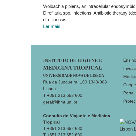
Wolbachia pipiens, an intracellular endosymbiont
Dirofilaria spp. infections. Antibiotic therapy 
dirofilariosis.
Ler mais
Footer
Ensin
INSTITUTO DE HIGIENE E
MEDICINA TROPICAL
Invest
UNIVERSIDADE NOVA DE LISBOA
Medici
Rua da Junqueira, 100 1349-008
Coope
Lisboa
Portal
T +351 213 652 600
Prote
geral@ihmt.unl.pt
Consulta do Viajante e Medicina
Tropical
T +351 213 652 630
T +351 213 652 690