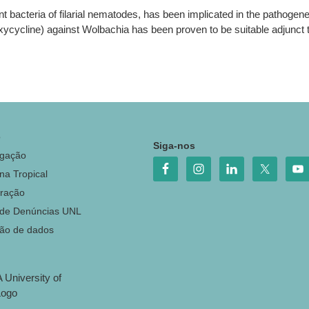
 bacteria of filarial nematodes, has been implicated in the pathogenesis
(doxycycline) against Wolbachia has been proven to be suitable adjunct t
o
Siga-nos
igação
na Tropical
ração
 de Denúncias UNL
ção de dados