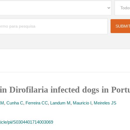
n Dirofilaria infected dogs in Port
LM
,
Cunha C
,
Ferreira CC
,
Landum M
,
Mauricio I
,
Meireles JS
ticle/pii/S0304401714003069