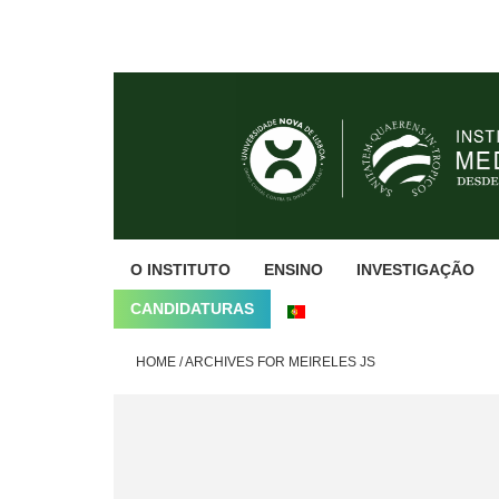
Skip
Skip
Skip
to
to
to
primary
main
footer
navigation
content
O INSTITUTO
ENSINO
INVESTIGAÇÃO
CANDIDATURAS
HOME
/
ARCHIVES FOR MEIRELES JS