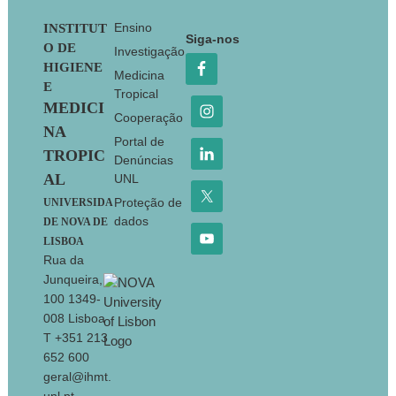
Footer
Ensino
INSTITUT
Siga-nos
O DE
Investigação
HIGIENE
Medicina
E
Tropical
MEDICI
Cooperação
NA
Portal de
TROPIC
Denúncias
AL
UNL
Proteção de
UNIVERSIDA
dados
DE NOVA DE
LISBOA
Rua da
Junqueira,
100 1349-
008 Lisboa
T +351 213
652 600
geral@ihmt.