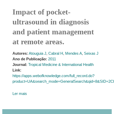
Impact of pocket-
ultrasound in diagnosis
and patient management
at remote areas.
Autores:
Atouguia J
,
Cabral H
,
Mendes A
,
Seixas J
Ano de Publicação:
2011
Journal:
Tropical Medicine & International Health
Link:
https://apps.webofknowledge.com/full_record.do?
product=UA&search_mode=GeneralSearch&qid=8&SID=
Ler mais