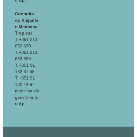
unl.pt
Consulta
do Viajante
e Medicina
Tropical
T +351 213
652 630
T +351 213
652 690
T +351 91
182 37 48
T +351 91
182 44 67
medicina.via
gens@ihmt.
unl.pt