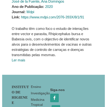
José de la Fuente
,
Ana Domingos
Ano de Publicação:
2020
Journal:
Mdpi
Link:
https://www.mdpi.com/2076-393X/8/1/91
O trabalho têm como foco o estudo de interações
entre vector e parasita, Rhipicephalus bursa e
Babesia ovis, com o objectivo de identificar novos
alvos para o desenvolvimentos de vacinas e outras
estratégias de controlo de carraças e doenças
transmitidas pelas mesmas.
Ler mais
Footer
Ensino
INSTITUT
Siga-nos
O DE
Investigação
HIGIENE
Medicina
E
Tropical