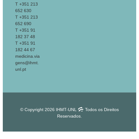
T +351 213
652 630
T +351 213
652 690
T +351 91
182 37 48
T +351 91
182 44 67
medicina.via
gens@ihmt.
unl.pt
© Copyright 2026 IHMT-UNL
Todos os Direitos
Reservados.