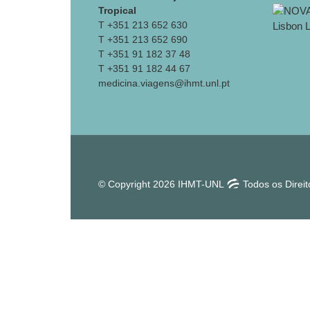
Tropical
T +351 213 652 630
T +351 213 652 690
T +351 91 182 37 48
T +351 91 182 44 67
medicina.viagens@ihmt.unl.pt
© Copyright 2026 IHMT-UNL
Todos os Direi