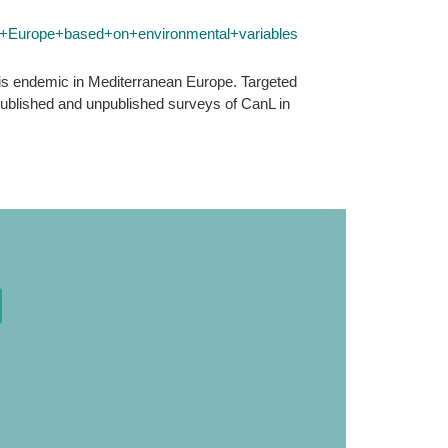
ern+Europe+based+on+environmental+variables
sis endemic in Mediterranean Europe. Targeted
published and unpublished surveys of CanL in