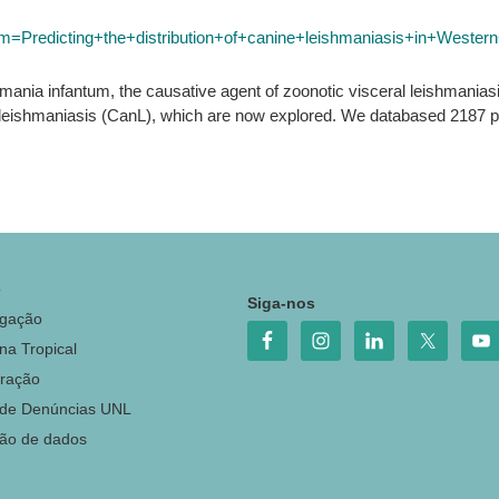
erm=Predicting+the+distribution+of+canine+leishmaniasis+in+West
hmania infantum, the causative agent of zoonotic visceral leishmania
ne leishmaniasis (CanL), which are now explored. We databased 2187 
o
Siga-nos
igação
na Tropical
ração
 de Denúncias UNL
ção de dados