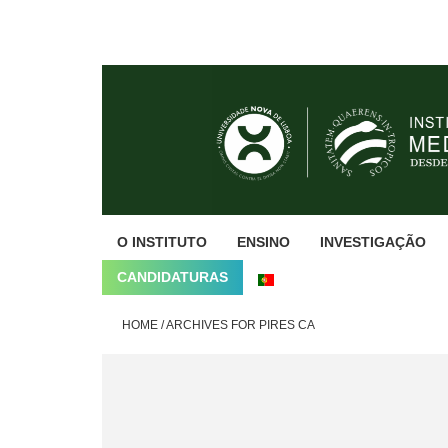
Skip
Skip
Skip
to
to
to
primary
main
footer
navigation
content
O INSTITUTO
ENSINO
INVESTIGAÇÃO
CANDIDATURAS
HOME
/
ARCHIVES FOR PIRES CA