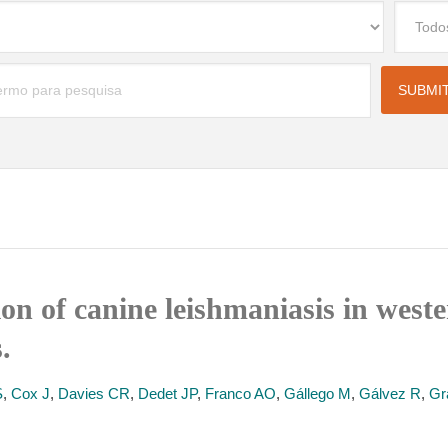
tion of canine leishmaniasis in wes
.
S
,
Cox J
,
Davies CR
,
Dedet JP
,
Franco AO
,
Gállego M
,
Gálvez R
,
Gr