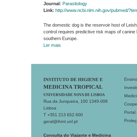
Journal:
Parasitology
Link:
http://www.ncbi.nlm.nih.gov/pubmed/?t
The domestic dog is the reservoir host of Leis
control requires predictive risk maps of cani
southern Europe.
Ler mais
Footer
Ensin
INSTITUTO DE HIGIENE E
MEDICINA TROPICAL
Invest
UNIVERSIDADE NOVA DE LISBOA
Medici
Rua da Junqueira, 100 1349-008
Coope
Lisboa
Portal
T +351 213 652 600
Prote
geral@ihmt.unl.pt
Consulta do Viajante e Medicina