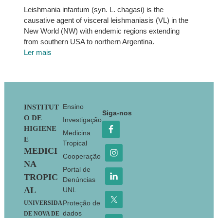
Leishmania infantum (syn. L. chagasi) is the
causative agent of visceral leishmaniasis (VL) in the
New World (NW) with endemic regions extending
from southern USA to northern Argentina.
Ler mais
Footer
Ensino
INSTITUT
Siga-nos
O DE
Investigação
HIGIENE
Medicina
E
Tropical
MEDICI
Cooperação
NA
Portal de
TROPIC
Denúncias
AL
UNL
Proteção de
UNIVERSIDA
dados
DE NOVA DE