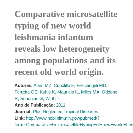
Comparative microsatellite
typing of new world
leishmania infantum
reveals low heterogeneity
among populations and its
recent old world origin.
Autores:
Alam MZ
,
Cupolillo E
,
Feliciangeli MD
,
Ferreira GE
,
Kuhls K
,
Mauricio IL
,
Miles MA
,
Oddone
R
,
Schönian G
,
Wirth T
Ano de Publicação:
2011
Journal:
Plos Neglected Tropical Diseases
Link:
http://www.ncbi.nlm.nih.gov/pubmed/?
term=Comparative+microsatellite+typing+of+new+world+Lei