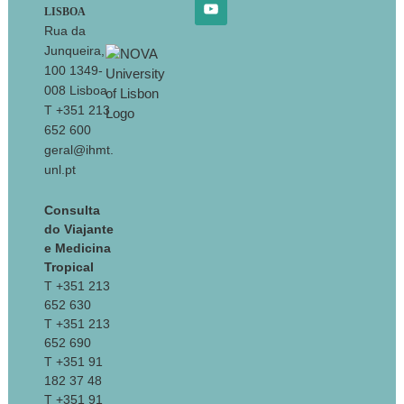
LISBOA
Rua da
Junqueira,
100 1349-
008 Lisboa
T +351 213
652 600
geral@ihmt.
unl.pt
Consulta
do Viajante
e Medicina
Tropical
T +351 213
652 630
T +351 213
652 690
T +351 91
182 37 48
T +351 91