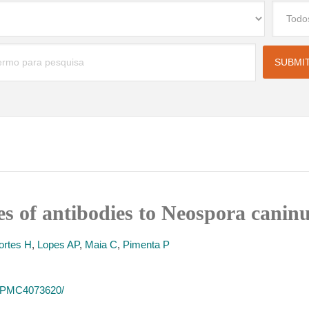
es of antibodies to Neospora canin
ortes H
,
Lopes AP
,
Maia C
,
Pimenta P
es/PMC4073620/