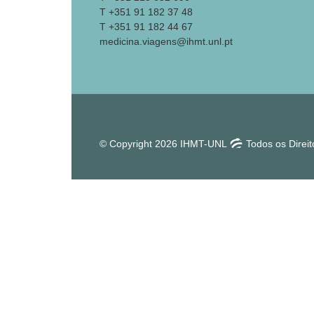
T +351 91 182 37 48
T +351 91 182 44 67
medicina.viagens@ihmt.unl.pt
© Copyright 2026 IHMT-UNL
Todos os Direi