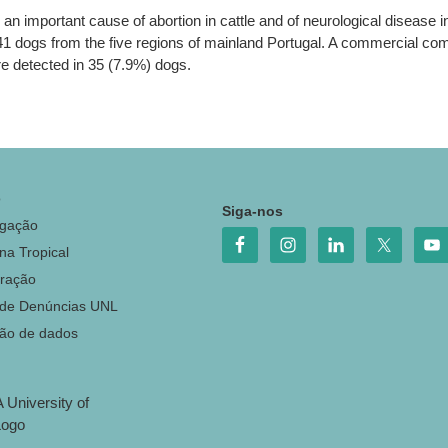
 important cause of abortion in cattle and of neurological disease i
 441 dogs from the five regions of mainland Portugal. A commercial 
e detected in 35 (7.9%) dogs.
o
Siga-nos
igação
na Tropical
ração
 de Denúncias UNL
ção de dados