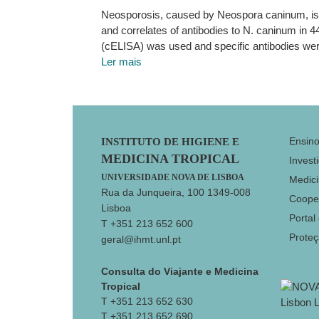
Neosporosis, caused by Neospora caninum, is an
and correlates of antibodies to N. caninum in
(cELISA) was used and specific antibodies wer
Ler mais
Footer
Ensin
INSTITUTO DE HIGIENE E
MEDICINA TROPICAL
Invest
UNIVERSIDADE NOVA DE LISBOA
Medici
Rua da Junqueira, 100 1349-008
Coope
Lisboa
Portal
T +351 213 652 600
Prote
geral@ihmt.unl.pt
Consulta do Viajante e Medicina
Tropical
T +351 213 652 630
T +351 213 652 690