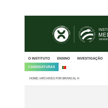
Skip
Skip
Skip
to
to
to
primary
main
footer
navigation
content
O INSTITUTO
ENSINO
INVESTIGAÇÃO
CANDIDATURAS
HOME
/
ARCHIVES FOR BRANCAL H