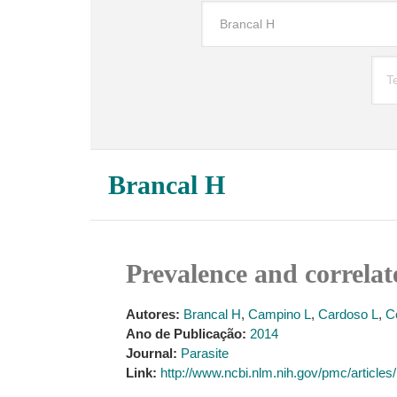
Brancal H
Prevalence and correlat
Autores:
Brancal H
,
Campino L
,
Cardoso L
,
C
Ano de Publicação:
2014
Journal:
Parasite
Link:
http://www.ncbi.nlm.nih.gov/pmc/articl