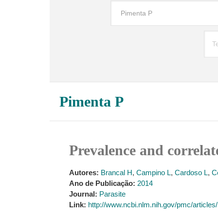
Pimenta P
Prevalence and correlat
Autores:
Brancal H
,
Campino L
,
Cardoso L
,
C
Ano de Publicação:
2014
Journal:
Parasite
Link:
http://www.ncbi.nlm.nih.gov/pmc/articl