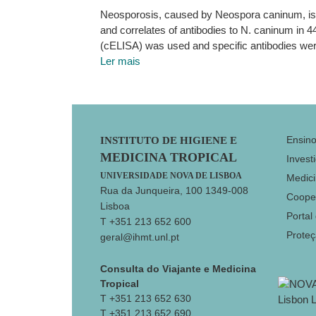
Neosporosis, caused by Neospora caninum, is an
and correlates of antibodies to N. caninum in
(cELISA) was used and specific antibodies wer
Ler mais
Footer
Ensin
INSTITUTO DE HIGIENE E
MEDICINA TROPICAL
Invest
UNIVERSIDADE NOVA DE LISBOA
Medici
Rua da Junqueira, 100 1349-008
Coope
Lisboa
Portal
T +351 213 652 600
Prote
geral@ihmt.unl.pt
Consulta do Viajante e Medicina
Tropical
T +351 213 652 630
T +351 213 652 690