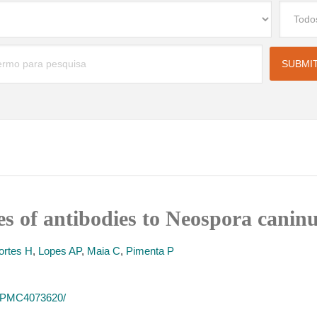
es of antibodies to Neospora canin
ortes H
,
Lopes AP
,
Maia C
,
Pimenta P
es/PMC4073620/