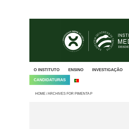
Skip
Skip
Skip
to
to
to
primary
main
footer
navigation
content
O INSTITUTO
ENSINO
INVESTIGAÇÃO
CANDIDATURAS
HOME
/
ARCHIVES FOR PIMENTA P