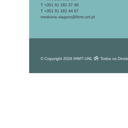
T +351 91 182 37 48
T +351 91 182 44 67
medicina.viagens@ihmt.unl.pt
© Copyright 2026 IHMT-UNL
Todos os Direi