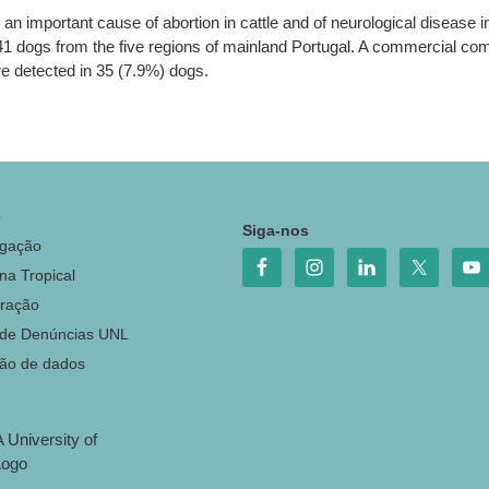
 important cause of abortion in cattle and of neurological disease i
 441 dogs from the five regions of mainland Portugal. A commercial 
e detected in 35 (7.9%) dogs.
o
Siga-nos
igação
na Tropical
ração
 de Denúncias UNL
ção de dados