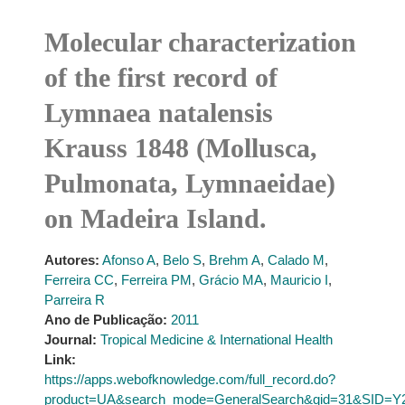
Molecular characterization
of the first record of
Lymnaea natalensis
Krauss 1848 (Mollusca,
Pulmonata, Lymnaeidae)
on Madeira Island.
Autores:
Afonso A
,
Belo S
,
Brehm A
,
Calado M
,
Ferreira CC
,
Ferreira PM
,
Grácio MA
,
Mauricio I
,
Parreira R
Ano de Publicação:
2011
Journal:
Tropical Medicine & International Health
Link:
https://apps.webofknowledge.com/full_record.do?
product=UA&search_mode=GeneralSearch&qid=31&SID=Y