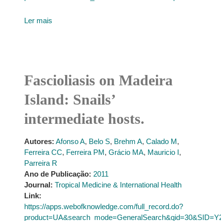
Ler mais
Fascioliasis on Madeira
Island: Snails’
intermediate hosts.
Autores:
Afonso A
,
Belo S
,
Brehm A
,
Calado M
,
Ferreira CC
,
Ferreira PM
,
Grácio MA
,
Mauricio I
,
Parreira R
Ano de Publicação:
2011
Journal:
Tropical Medicine & International Health
Link:
https://apps.webofknowledge.com/full_record.do?
product=UA&search_mode=GeneralSearch&qid=30&SID=Y