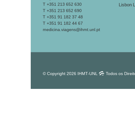
T +351 213 652 630
T +351 213 652 690
T +351 91 182 37 48
T +351 91 182 44 67
medicina.viagens@ihmt.unl.pt
© Copyright 2026 IHMT-UNL
Todos os Direi