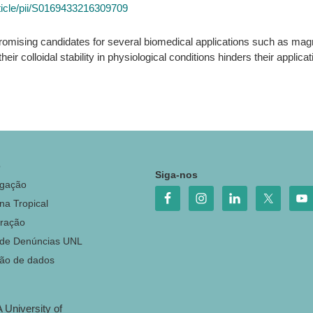
ticle/pii/S0169433216309709
romising candidates for several biomedical applications such as magn
 colloidal stability in physiological conditions hinders their applicat
o
Siga-nos
igação
na Tropical
ração
 de Denúncias UNL
ção de dados