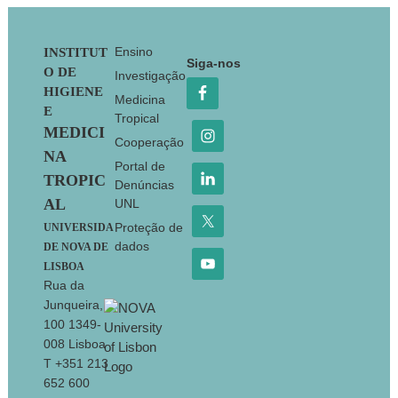
Footer
Ensino
INSTITUT
Siga-nos
O DE
Investigação
HIGIENE
Medicina
E
Tropical
MEDICI
Cooperação
NA
Portal de
TROPIC
Denúncias
AL
UNL
Proteção de
UNIVERSIDA
dados
DE NOVA DE
LISBOA
Rua da
Junqueira,
100 1349-
008 Lisboa
T +351 213
652 600