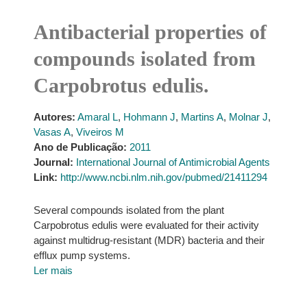
Antibacterial properties of
compounds isolated from
Carpobrotus edulis.
Autores:
Amaral L
,
Hohmann J
,
Martins A
,
Molnar J
,
Vasas A
,
Viveiros M
Ano de Publicação:
2011
Journal:
International Journal of Antimicrobial Agents
Link:
http://www.ncbi.nlm.nih.gov/pubmed/21411294
Several compounds isolated from the plant
Carpobrotus edulis were evaluated for their activity
against multidrug-resistant (MDR) bacteria and their
efflux pump systems.
Ler mais