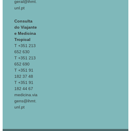
geral@ihmt.
unl.pt
Consulta
do Viajante
e Medicina
Tropical
T +351 213
652 630
T +351 213
652 690
T +351 91
182 37 48
T +351 91
182 44 67
medicina.via
gens@ihmt.
unl.pt