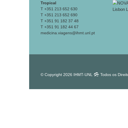
Tropical
T +351 213 652 630
T +351 213 652 690
T +351 91 182 37 48
T +351 91 182 44 67
medicina.viagens@ihmt.unl.pt
© Copyright 2026 IHMT-UNL
Todos os Direi