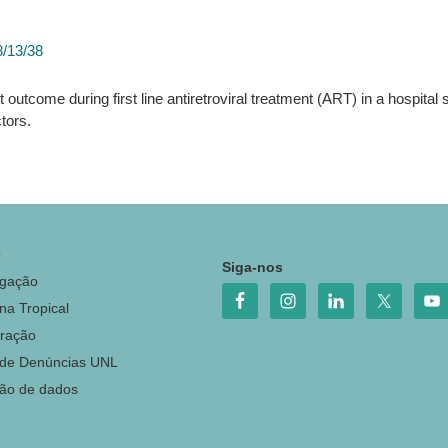
8/13/38
outcome during first line antiretroviral treatment (ART) in a hospital s
tors.
o
Siga-nos
igação
na Tropical
ração
 de Denúncias UNL
ção de dados