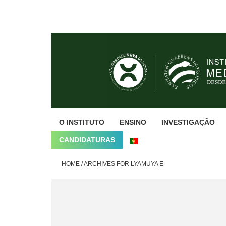
Skip
Skip
Skip
to
to
to
primary
main
footer
navigation
content
O INSTITUTO
ENSINO
INVESTIGAÇÃO
CANDIDATURAS
HOME
/
ARCHIVES FOR LYAMUYA E