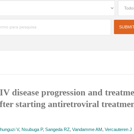
HIV disease progression and treat
fter starting antiretroviral treatme
hunguzi V
,
Nsubuga P
,
Sangeda RZ
,
Vandamme AM
,
Vercauteren J