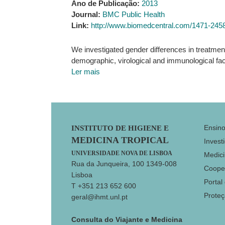
Ano de Publicação:
2013
Journal:
BMC Public Health
Link:
http://www.biomedcentral.com/1471-245
We investigated gender differences in treatment 
demographic, virological and immunological fac
Ler mais
Footer
Ensin
INSTITUTO DE HIGIENE E
MEDICINA TROPICAL
Invest
UNIVERSIDADE NOVA DE LISBOA
Medici
Rua da Junqueira, 100 1349-008
Coope
Lisboa
Portal
T +351 213 652 600
Prote
geral@ihmt.unl.pt
Consulta do Viajante e Medicina