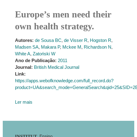
Europe’s men need their
own health strategy.
Autores:
de Sousa BC
,
de Visser R
,
Hogston R
,
Madsen SA
,
Makara P
,
Mckee M
,
Richardson N
,
White A
,
Zatoński W
Ano de Publicação:
2011
Journal:
British Medical Journal
Link:
https://apps.webofknowledge.com/full_record.do?
product=UA&search_mode=GeneralSearch&qid=25&SID
Ler mais
Footer
Ensino
INSTITUT