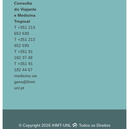
Consulta
do Viajante
e Medicina
Tropical
T +351 213
652 630
T +351 213
652 690
T +351 91
182 37 48
T +351 91
182 44 67
medicina.via
gens@ihmt.
unl.pt
© Copyright 2026 IHMT-UNL
Todos os Direitos