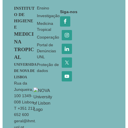
Footer
Ensino
INSTITUT
Siga-nos
O DE
Investigação
HIGIENE
Medicina
E
Tropical
MEDICI
Cooperação
NA
Portal de
TROPIC
Denúncias
AL
UNL
Proteção de
UNIVERSIDA
dados
DE NOVA DE
LISBOA
Rua da
Junqueira,
100 1349-
008 Lisboa
T +351 213
652 600
geral@ihmt.
unl.pt