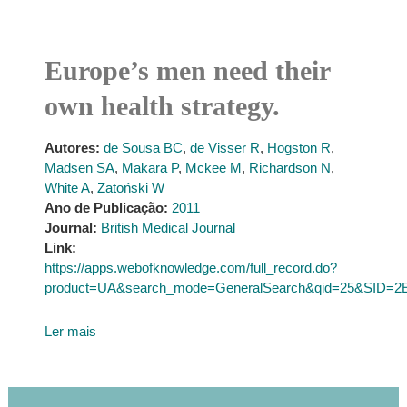
Europe’s men need their
own health strategy.
Autores:
de Sousa BC
,
de Visser R
,
Hogston R
,
Madsen SA
,
Makara P
,
Mckee M
,
Richardson N
,
White A
,
Zatoński W
Ano de Publicação:
2011
Journal:
British Medical Journal
Link:
https://apps.webofknowledge.com/full_record.do?
product=UA&search_mode=GeneralSearch&qid=25&SID
Ler mais