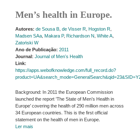
Men’s health in Europe.
Autores:
de Sousa B
,
de Visser R
,
Hogston R
,
Madsen SAa
,
Makara P
,
Richardson N
,
White A
,
Zatoński W
Ano de Publicação:
2011
Journal:
Journal of Men's Health
Link:
https://apps.webofknowledge.com/full_record.do?
product=UA&search_mode=GeneralSearch&qid=23&SID=Y
Background: In 2011 the European Commission
launched the report ‘The State of Men’s Health in
Europe’ covering the health of 290 million men across
34 European countries. This is the first official
statement on the health of men in Europe.
Ler mais