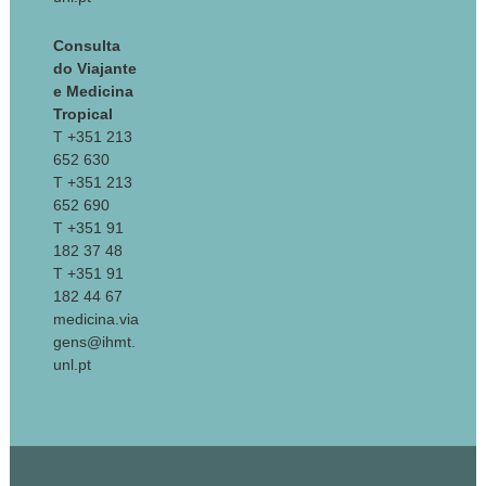
Consulta
do Viajante
e Medicina
Tropical
T +351 213
652 630
T +351 213
652 690
T +351 91
182 37 48
T +351 91
182 44 67
medicina.via
gens@ihmt.
unl.pt