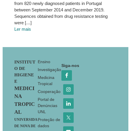
from 820 newly diagnosed patients in Portugal
between September 2014 and December 2019.
Sequences obtained from drug resistance testing
were […]
Ler mais
Footer
Ensino
INSTITUT
Siga-nos
O DE
Investigação
HIGIENE
Medicina
E
Tropical
MEDICI
Cooperação
NA
Portal de
TROPIC
Denúncias
AL
UNL
Proteção de
UNIVERSIDA
dados
DE NOVA DE