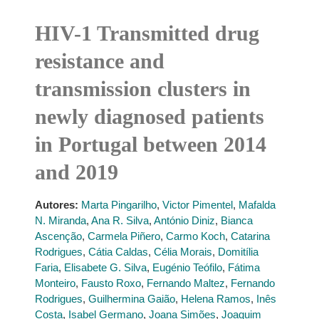
HIV-1 Transmitted drug
resistance and
transmission clusters in
newly diagnosed patients
in Portugal between 2014
and 2019
Autores:
Marta Pingarilho
,
Victor Pimentel
,
Mafalda
N. Miranda
,
Ana R. Silva
,
António Diniz
,
Bianca
Ascenção
,
Carmela Piñero
,
Carmo Koch
,
Catarina
Rodrigues
,
Cátia Caldas
,
Célia Morais
,
Domitília
Faria
,
Elisabete G. Silva
,
Eugénio Teófilo
,
Fátima
Monteiro
,
Fausto Roxo
,
Fernando Maltez
,
Fernando
Rodrigues
,
Guilhermina Gaião
,
Helena Ramos
,
Inês
Costa
,
Isabel Germano
,
Joana Simões
,
Joaquim