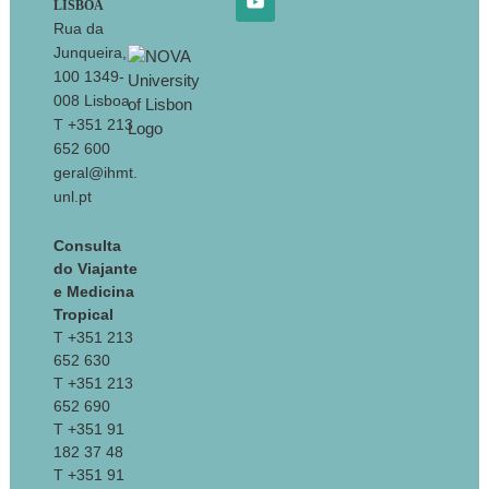
LISBOA
Rua da
Junqueira,
100 1349-
008 Lisboa
T +351 213
652 600
geral@ihmt.
unl.pt
Consulta
do Viajante
e Medicina
Tropical
T +351 213
652 630
T +351 213
652 690
T +351 91
182 37 48
T +351 91