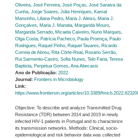
Oliveira
,
José Ferreira
,
José Poças
,
José Saraiva da
Cunha
,
Jorge Soares
,
Júlia Henriques
,
Kamal
Mansinho
,
Liliana Pedro
,
Maria J. Aleixo
,
Maria J.
Gonçalves
,
Maria J. Manata
,
Margarida Mouro
,
Margarida Serrado
,
Micaela Caixeiro
,
Nuno Marques
,
Olga Costa
,
Patrícia Pacheco
,
Paula Proença
,
Paulo
Rodrigues
,
Raquel Pinho
,
Raquel Tavares
,
Ricardo
Correia de Abreu
,
Rita Côrte-Real
,
Rosário Serrão
,
Rui Sarmento-Castro
,
Sofia Nunes
,
Telo Faria
,
Teresa
Baptista
,
Perpetua Gomes
,
Ana Abecasis
Ano de Publicação:
2022
Journal:
Frontiers in Microbiology
Link:
https://www.frontiersin.org/articles/10.3389/fmicb.2022.8232
Objective: To describe and analyze Transmitted Drug
Resistance (TDR) between 2014 and 2019 in newly
infected HIV-1 patients in Portugal and to characterize
its transmission networks. Methods: Clinical, socio-
epidemiological and risk behavior data was collected