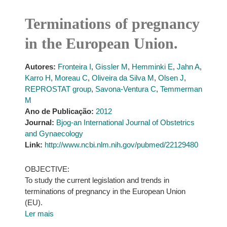
Terminations of pregnancy
in the European Union.
Autores:
Fronteira I
,
Gissler M
,
Hemminki E
,
Jahn A
,
Karro H
,
Moreau C
,
Oliveira da Silva M
,
Olsen J
,
REPROSTAT group
,
Savona-Ventura C
,
Temmerman
M
Ano de Publicação:
2012
Journal:
Bjog-an International Journal of Obstetrics
and Gynaecology
Link:
http://www.ncbi.nlm.nih.gov/pubmed/22129480
OBJECTIVE:
To study the current legislation and trends in
terminations of pregnancy in the European Union
(EU).
Ler mais