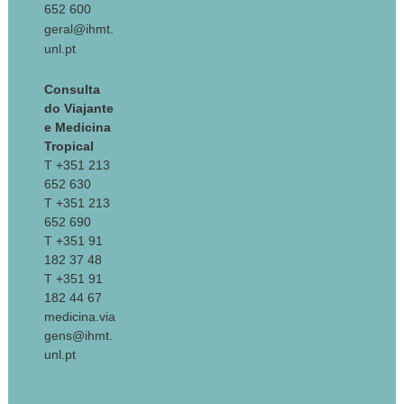
652 600
geral@ihmt.
unl.pt
Consulta
do Viajante
e Medicina
Tropical
T +351 213
652 630
T +351 213
652 690
T +351 91
182 37 48
T +351 91
182 44 67
medicina.via
gens@ihmt.
unl.pt