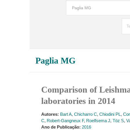
Paglia MG
Comparison of Leishman
laboratories in 2014
Autores:
Bart A
,
Chicharro C
,
Chiodini PL
,
Cor
C
,
Robert-Gangneux F
,
Roelfsema J
,
Töz S
,
V
Ano de Publicação:
2016