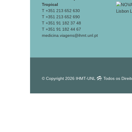
Tropical
T +351 213 652 630
T +351 213 652 690
T +351 91 182 37 48
T +351 91 182 44 67
medicina.viagens@ihmt.unl.pt
© Copyright 2026 IHMT-UNL
Todos os Direi