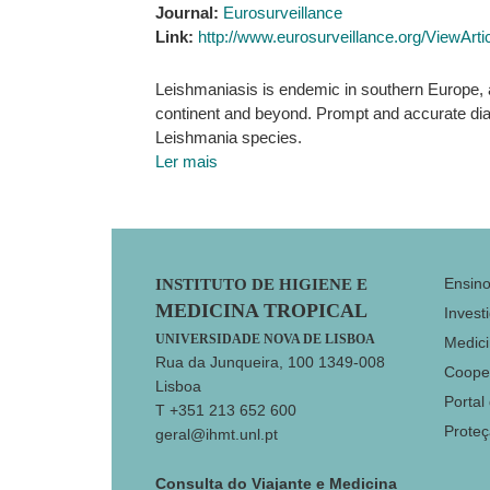
Journal:
Eurosurveillance
Link:
http://www.eurosurveillance.org/ViewArti
Leishmaniasis is endemic in southern Europe, a
continent and beyond. Prompt and accurate diagno
Leishmania species.
Ler mais
Footer
Ensin
INSTITUTO DE HIGIENE E
MEDICINA TROPICAL
Invest
UNIVERSIDADE NOVA DE LISBOA
Medici
Rua da Junqueira, 100 1349-008
Coope
Lisboa
Portal
T +351 213 652 600
Prote
geral@ihmt.unl.pt
Consulta do Viajante e Medicina