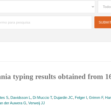
ia typing results obtained from 16
tes S
,
Davidsson L
,
Di Muccio T
,
Dujardin JC
,
Felger I
,
Grimm F
,
Ha
an der Auwera G
,
Verweij JJ