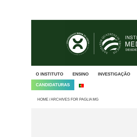
Skip
Skip
Skip
to
to
to
primary
main
footer
navigation
content
O INSTITUTO
ENSINO
INVESTIGAÇÃO
CANDIDATURAS
HOME
/
ARCHIVES FOR PAGLIA MG