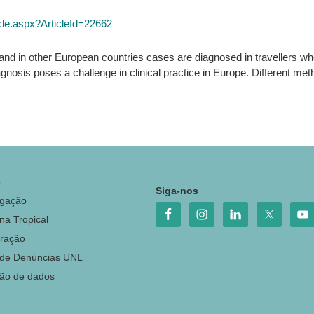
cle.aspx?ArticleId=22662
nd in other European countries cases are diagnosed in travellers who
sis poses a challenge in clinical practice in Europe. Different methods
o
Siga-nos
igação
na Tropical
ração
 de Denúncias UNL
ção de dados