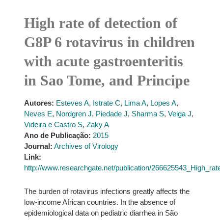
High rate of detection of
G8P 6 rotavirus in children
with acute gastroenteritis
in Sao Tome, and Principe
Autores:
Esteves A
,
Istrate C
,
Lima A
,
Lopes A
,
Neves E
,
Nordgren J
,
Piedade J
,
Sharma S
,
Veiga J
,
Videira e Castro S
,
Zaky A
Ano de Publicação:
2015
Journal:
Archives of Virology
Link:
http://www.researchgate.net/publication/266625543_High_ra
The burden of rotavirus infections greatly affects the
low-income African countries. In the absence of
epidemiological data on pediatric diarrhea in São