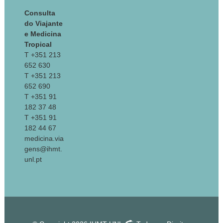
Consulta
do Viajante
e Medicina
Tropical
T +351 213
652 630
T +351 213
652 690
T +351 91
182 37 48
T +351 91
182 44 67
medicina.via
gens@ihmt.
unl.pt