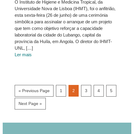
O Instituto de Higiene e Medicina Tropical, da
Universidade Nova de Lisboa (IHMT), foi o anfitrião,
esta sexta-feira (26 de junho) de uma cerimónia
simbólica para assinalar o arranque de um projeto
que tem como objetivo reforçar a capacidade
laboratorial da cidade do Lubango, capital da
província da Huíla, em Angola. O diretor do IHMT-
UNL, […]
Ler mais
Go
Page
Page
Page
Page
Page
«
Previous Page
1
2
3
4
5
to
Go
Next Page »
to