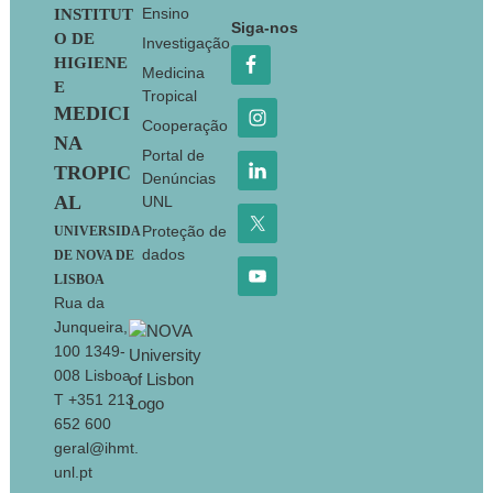
Footer
Ensino
INSTITUT
Siga-nos
O DE
Investigação
HIGIENE
Medicina
E
Tropical
MEDICI
Cooperação
NA
Portal de
TROPIC
Denúncias
AL
UNL
Proteção de
UNIVERSIDA
dados
DE NOVA DE
LISBOA
Rua da
Junqueira,
100 1349-
008 Lisboa
T +351 213
652 600
geral@ihmt.
unl.pt